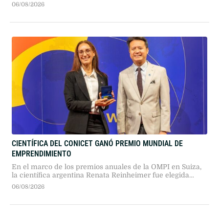
intento de “saqueo y extractivismo” sobre la Patagonia que
06/08/2026
vulnera la función social de la tierra, la expropiación y la
soberanía nacional.
CIENTÍFICA DEL CONICET GANÓ PREMIO MUNDIAL DE
EMPRENDIMIENTO
En el marco de los premios anuales de la OMPI en Suiza,
la científica argentina Renata Reinheimer fue elegida
emprendedora del año. La distinción premió a su empresa
06/08/2026
INFIRA por reconvertir cultivos anuales en especies de
mayor duración.