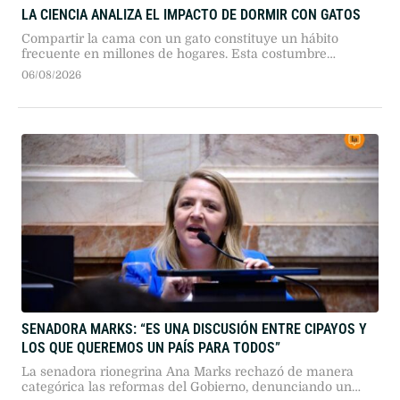
LA CIENCIA ANALIZA EL IMPACTO DE DORMIR CON GATOS
Compartir la cama con un gato constituye un hábito
frecuente en millones de hogares. Esta costumbre
despierta debates continuos entre los beneficios afectivos
06/08/2026
declarados por los dueños y las advertencias emitidas por
la comunidad médica respecto a la higiene y la calidad
del descanso.
SENADORA MARKS: “ES UNA DISCUSIÓN ENTRE CIPAYOS Y
LOS QUE QUEREMOS UN PAÍS PARA TODOS”
La senadora rionegrina Ana Marks rechazó de manera
categórica las reformas del Gobierno, denunciando un