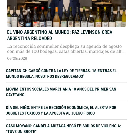
EL VINO ARGENTINO AL MUNDO: PAZ LEVINSON CREA
ARGENTINA RELOADED
La reconocida sommelier despliega su agenda de agosto
con más de 100 bodegas, catas abiertas, maridajes de alta
gama y etiquetas inéditas.
06/08/2026
CAPITANICH CARGÓ CONTRA LA LEY DE TIERRAS: “MIENTRAS EL
MUNDO REGULA, NOSOTROS DESREGULAMOS”
MOVIMIENTOS SOCIALES MARCHAN A 10 AÑOS DEL PRIMER SAN
CAYETANO
DÍA DEL NIÑO: ENTRE LA RECESIÓN ECONÓMICA, EL ALERTA POR
JUGUETES TÓXICOS Y LA APUESTA AL JUEGO FÍSICO
CASO MOYANO: CANDELA ARIZAGA NEGÓ EPISODIOS DE VIOLENCIA:
“TUVE UN BROTE”