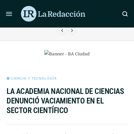
ÚLTIMAS NOTICIAS
LA JUSTICIA RECHAZÓ LEVANTAR LA PERIMETRAL A
E
FACUNDO MOYANO
CIENCIA Y TECNOLOGÍA
LA ACADEMIA NACIONAL DE CIENCIAS
DENUNCIÓ VACIAMIENTO EN EL
SECTOR CIENTÍFICO