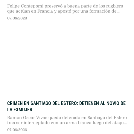
Felipe Contepomi preservó a buena parte de los rugbiers
que actúan en Francia y apostó por una formación de
poca experiencia para medirse con el bicampeón
07/08/2026
mundial.
CRIMEN EN SANTIAGO DEL ESTERO: DETIENEN AL NOVIO DE
LA EXMUJER
Ramón Oscar Vivas quedó detenido en Santiago del Estero
tras ser interceptado con un arma blanca luego del ataque
contra la expareja de su novia.
07/08/2026