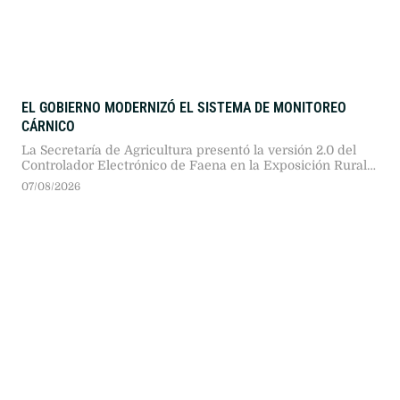
EL GOBIERNO MODERNIZÓ EL SISTEMA DE MONITOREO
CÁRNICO
La Secretaría de Agricultura presentó la versión 2.0 del
Controlador Electrónico de Faena en la Exposición Rural
2026. Tras una prueba piloto en doce plantas, proyectan
07/08/2026
extender las cajas negras a 480 establecimientos
frigoríficos del país.