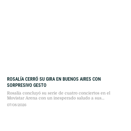
ROSALÍA CERRÓ SU GIRA EN BUENOS AIRES CON
SORPRESIVO GESTO
Rosalía concluyó su serie de cuatro conciertos en el
Movistar Arena con un inesperado saludo a sus
seguidores en plena avenida Juan B. Justo. El hecho
07/08/2026
marcó el cierre de una semana atravesada por debates en
redes sociales.