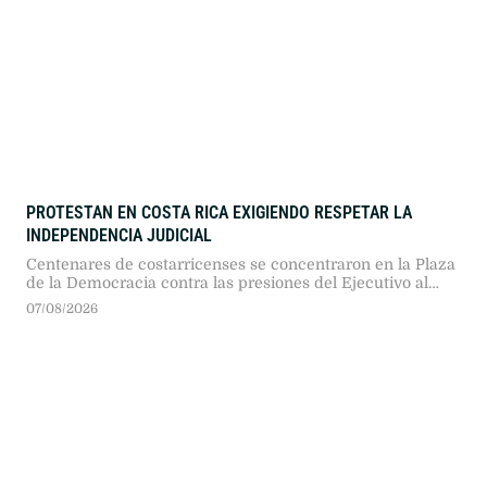
PROTESTAN EN COSTA RICA EXIGIENDO RESPETAR LA
INDEPENDENCIA JUDICIAL
Centenares de costarricenses se concentraron en la Plaza
de la Democracia contra las presiones del Ejecutivo al
Poder Judicial. Autoridades, políticos y ciudadanos
07/08/2026
exigieron respetar la división de poderes frente al avance
autoritario.