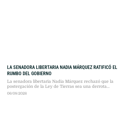
LA SENADORA LIBERTARIA NADIA MÁRQUEZ RATIFICÓ EL
RUMBO DEL GOBIERNO
La senadora libertaria Nadia Márquez rechazó que la
postergación de la Ley de Tierras sea una derrota
oficialista, definió el freno legislativo como parte del
06/08/2026
diálogo democrático y criticó con dureza a la
vicepresidenta Victoria Villarruel por sus contrapuntos.