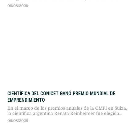
intento de “saqueo y extractivismo” sobre la Patagonia que
06/08/2026
vulnera la función social de la tierra, la expropiación y la
soberanía nacional.
CIENTÍFICA DEL CONICET GANÓ PREMIO MUNDIAL DE
EMPRENDIMIENTO
En el marco de los premios anuales de la OMPI en Suiza,
la científica argentina Renata Reinheimer fue elegida
emprendedora del año. La distinción premió a su empresa
06/08/2026
INFIRA por reconvertir cultivos anuales en especies de
mayor duración.