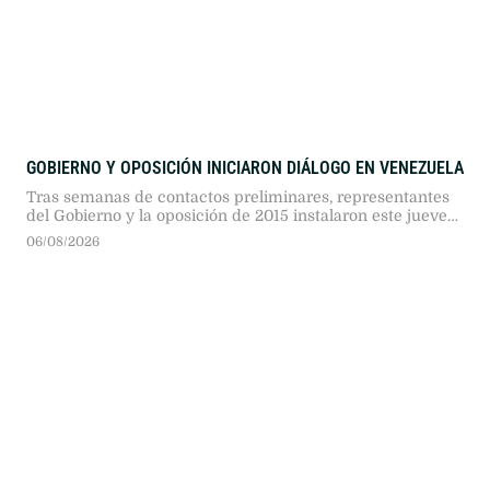
GOBIERNO Y OPOSICIÓN INICIARON DIÁLOGO EN VENEZUELA
Tras semanas de contactos preliminares, representantes
del Gobierno y la oposición de 2015 instalaron este jueves
en Caracas una mesa de diálogo impulsada por Estados
06/08/2026
Unidos para abordar reformas institucionales y la atención
humanitaria tras el terremoto.