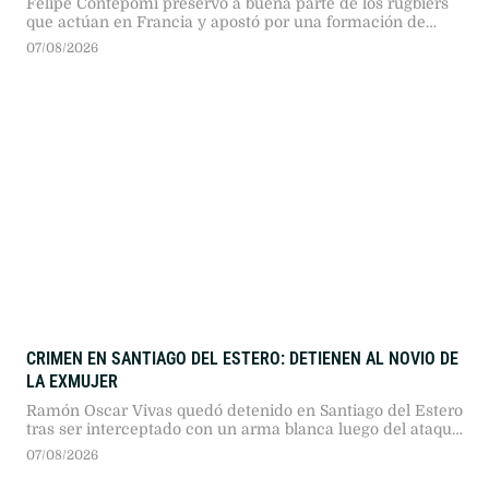
Felipe Contepomi preservó a buena parte de los rugbiers
que actúan en Francia y apostó por una formación de
poca experiencia para medirse con el bicampeón
07/08/2026
mundial.
CRIMEN EN SANTIAGO DEL ESTERO: DETIENEN AL NOVIO DE
LA EXMUJER
Ramón Oscar Vivas quedó detenido en Santiago del Estero
tras ser interceptado con un arma blanca luego del ataque
contra la expareja de su novia.
07/08/2026