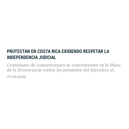
PROTESTAN EN COSTA RICA EXIGIENDO RESPETAR LA
INDEPENDENCIA JUDICIAL
Centenares de costarricenses se concentraron en la Plaza
de la Democracia contra las presiones del Ejecutivo al
Poder Judicial. Autoridades, políticos y ciudadanos
07/08/2026
exigieron respetar la división de poderes frente al avance
autoritario.