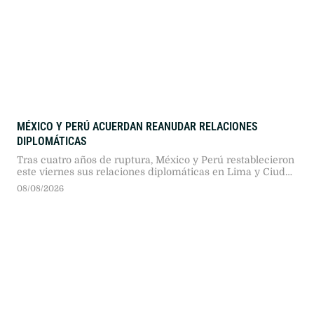
MÉXICO Y PERÚ ACUERDAN REANUDAR RELACIONES
DIPLOMÁTICAS
Tras cuatro años de ruptura, México y Perú restablecieron
este viernes sus relaciones diplomáticas en Lima y Ciudad
de México, luego de que el nuevo gobierno peruano
08/08/2026
otorgara un salvoconducto a la exfuncionaria Betssy
Chávez.