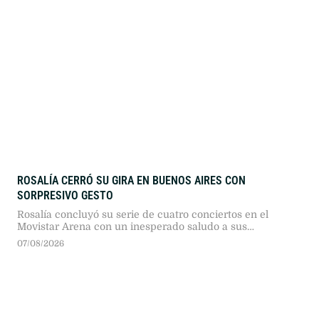
ROSALÍA CERRÓ SU GIRA EN BUENOS AIRES CON
SORPRESIVO GESTO
Rosalía concluyó su serie de cuatro conciertos en el
Movistar Arena con un inesperado saludo a sus
seguidores en plena avenida Juan B. Justo. El hecho
07/08/2026
marcó el cierre de una semana atravesada por debates en
redes sociales.