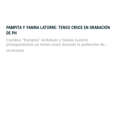
PAMPITA Y YANINA LATORRE: TENSO CRUCE EN GRABACIÓN
DE PH
Carolina “Pampita” Ardohain y Yanina Latorre
protagonizaron un tenso cruce durante la grabación de
PH, Podemos Hablar. Discrepancias sobre el trabajo
08/08/2026
periodístico y los cobros de entrevistas encendieron el
debate previo al reestreno del ciclo en Telefe.