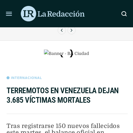
ÚLTIMAS NOTICIAS
LA JUSTICIA RECHAZÓ LEVANTAR LA PERIMETRAL A
E
FACUNDO MOYANO
INTERNACIONAL
TERREMOTOS EN VENEZUELA DEJAN
3.685 VÍCTIMAS MORTALES
Tras registrarse 150 nuevos fallecidos
este martes, el balance oficial en