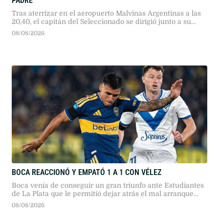
PADRE
Tras aterrizar en el aeropuerto Malvinas Argentinas a las
20,40, el capitán del Seleccionado se dirigió junto a su
familia hasta el lugar donde están los restos de su padre.
08/08/2026
BOCA REACCIONÓ Y EMPATÓ 1 A 1 CON VÉLEZ
Boca venía de conseguir un gran triunfo ante Estudiantes
de La Plata que le permitió dejar atrás el mal arranque
que había tenido en este Torneo Clausura
08/08/2026