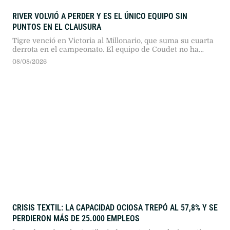
RIVER VOLVIÓ A PERDER Y ES EL ÚNICO EQUIPO SIN
PUNTOS EN EL CLAUSURA
Tigre venció en Victoria al Millonario, que suma su cuarta
derrota en el campeonato. El equipo de Coudet no ha
podido marcar goles desde que comenzó el torneo.
08/08/2026
CRISIS TEXTIL: LA CAPACIDAD OCIOSA TREPÓ AL 57,8% Y SE
PERDIERON MÁS DE 25.000 EMPLEOS