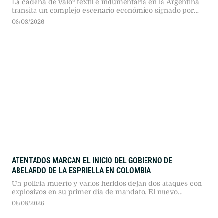
La cadena de valor textil e indumentaria en la Argentina
transita un complejo escenario económico signado por
más de dos años consecutivos de caída en su actividad.
08/08/2026
Según el reporte de coyuntura publicado por la Fundación
Protejer, el sector presenta descensos profundos en todos
sus eslabones, en un marco general donde "la industria
manufacturera registró …
ATENTADOS MARCAN EL INICIO DEL GOBIERNO DE
ABELARDO DE LA ESPRIELLA EN COLOMBIA
Un policía muerto y varios heridos dejan dos ataques con
explosivos en su primer día de mandato. El nuevo
presidente prometió mano dura contra el narcoterrorismo
08/08/2026
y el fin de los diálogos de paz.