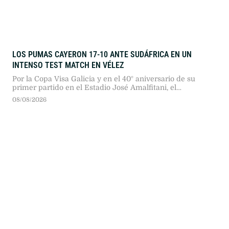
LOS PUMAS CAYERON 17-10 ANTE SUDÁFRICA EN UN
INTENSO TEST MATCH EN VÉLEZ
Por la Copa Visa Galicia y en el 40° aniversario de su
primer partido en el Estadio José Amalfitani, el
seleccionado argentino dio pelea ante los bicampeones
08/08/2026
del mundo en un duelo sumamente físico.