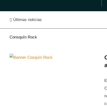
Últimas noticias
Consquín Rock
E
C
n
c