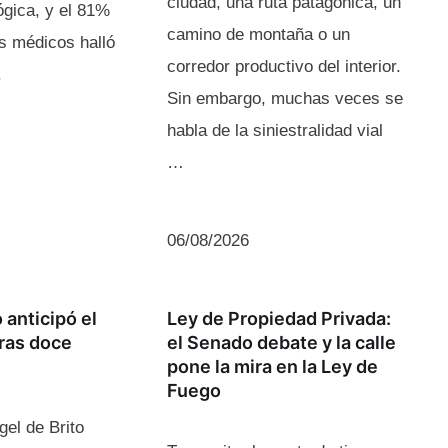
ciudad, una ruta patagónica, un
ógica, y el 81%
camino de montaña o un
s médicos halló
corredor productivo del interior.
.
Sin embargo, muchas veces se
habla de la siniestralidad vial
…
06/08/2026
 anticipó el
Ley de Propiedad Privada:
tras doce
el Senado debate y la calle
pone la mira en la Ley de
Fuego
gel de Brito