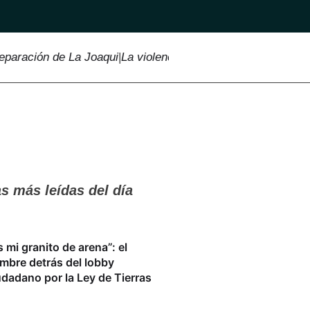
ación de La Joaqui
|
La violencia no tiene feria: la OVD atend
s más leídas del día
s mi granito de arena”: el
mbre detrás del lobby
udadano por la Ley de Tierras