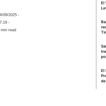
El
Le
4/09/2025
-
Ba
7:19
-
re
min read
Ti
Sa
tr
po
El
Pr
de