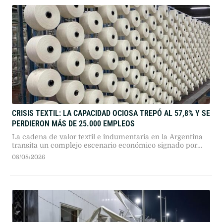
CRISIS TEXTIL: LA CAPACIDAD OCIOSA TREPÓ AL 57,8% Y SE
PERDIERON MÁS DE 25.000 EMPLEOS
La cadena de valor textil e indumentaria en la Argentina
transita un complejo escenario económico signado por
más de dos años consecutivos de caída en su actividad.
08/08/2026
Según el reporte de coyuntura publicado por la Fundación
Protejer, el sector presenta descensos profundos en todos
sus eslabones, en un marco general donde "la industria
manufacturera registró …