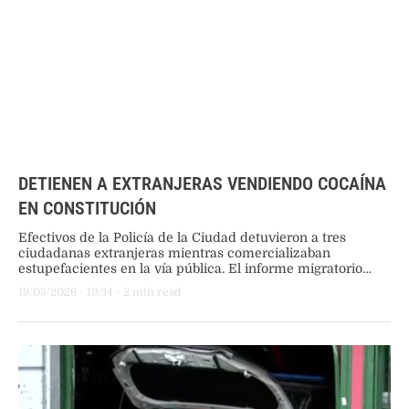
DETIENEN A EXTRANJERAS VENDIENDO COCAÍNA
EN CONSTITUCIÓN
Efectivos de la Policía de la Ciudad detuvieron a tres
ciudadanas extranjeras mientras comercializaban
estupefacientes en la vía pública. El informe migratorio
posterior confirmó que las imputadas registraban
19/05/2026
 - 
19:34
 - 
2
 min read
antecedentes de expulsión del territorio nacional y
residencias vencidas.