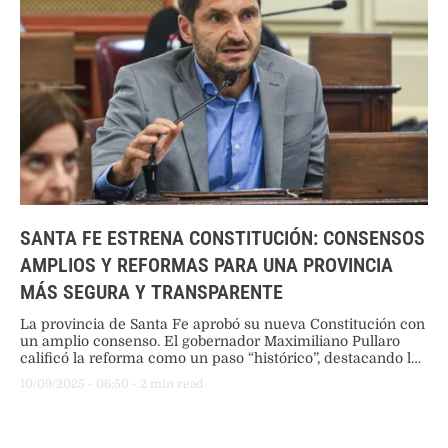
SANTA FE ESTRENA CONSTITUCIÓN: CONSENSOS
AMPLIOS Y REFORMAS PARA UNA PROVINCIA
MÁS SEGURA Y TRANSPARENTE
La provincia de Santa Fe aprobó su nueva Constitución con
un amplio consenso. El gobernador Maximiliano Pullaro
calificó la reforma como un paso “histórico”, destacando la
incorporación de la “Ficha Limpia” y el fin de los fueros
10/09/2025
 - 
06:50
 - 
2
 min read
parlamentarios.