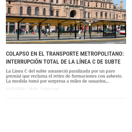
COLAPSO EN EL TRANSPORTE METROPOLITANO:
INTERRUPCIÓN TOTAL DE LA LÍNEA C DE SUBTE
La Línea C del subte amaneció paralizada por un paro
gremial que reclama el retiro de formaciones con asbesto.
La medida tomó por sorpresa a miles de usuarios,
generando caos y extensas filas en las paradas de
01/06/2026
 - 
08:18
 - 
3
 min read
colectivos de Constitución.