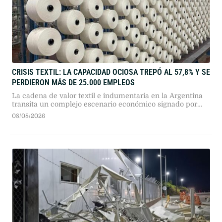
CRISIS TEXTIL: LA CAPACIDAD OCIOSA TREPÓ AL 57,8% Y SE
PERDIERON MÁS DE 25.000 EMPLEOS
La cadena de valor textil e indumentaria en la Argentina
transita un complejo escenario económico signado por
más de dos años consecutivos de caída en su actividad.
08/08/2026
Según el reporte de coyuntura publicado por la Fundación
Protejer, el sector presenta descensos profundos en todos
sus eslabones, en un marco general donde "la industria
manufacturera registró …