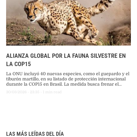
ALIANZA GLOBAL POR LA FAUNA SILVESTRE EN
LA COP15
La ONU incluyó 40 nuevas especies, como el guepardo y el
tiburón martillo, en su listado de protección internacional
durante la COP15 en Brasil. La medida busca frenar el
declive poblacional del 49% de los animales migratorios
30/03/2026
 - 
23:35
 - 
1
 min read
bajo vigilancia global.
LAS MÁS LEÍDAS DEL DÍA