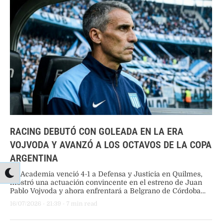
RACING DEBUTÓ CON GOLEADA EN LA ERA
VOJVODA Y AVANZÓ A LOS OCTAVOS DE LA COPA
ARGENTINA
La Academia venció 4-1 a Defensa y Justicia en Quilmes,
mostró una actuación convincente en el estreno de Juan
Pablo Vojvoda y ahora enfrentará a Belgrano de Córdoba
por un lugar en los cuartos de final.
16/07/2026
 - 
21:39
 - 
7
 min read