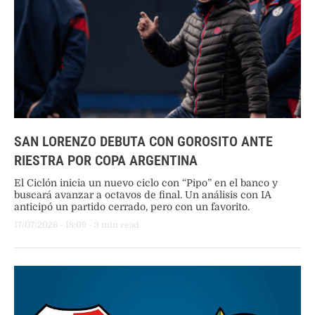
SAN LORENZO DEBUTA CON GOROSITO ANTE
RIESTRA POR COPA ARGENTINA
El Ciclón inicia un nuevo ciclo con “Pipo” en el banco y
buscará avanzar a octavos de final. Un análisis con IA
anticipó un partido cerrado, pero con un favorito.
17/07/2026
 - 
18:09
 - 
3
 min read