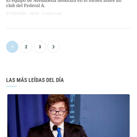
El equipo de Avellaneda debutará en el torneo antes un
club del Federal A.
27/03/2026
 - 
22:46
 - 
3
 min read
1
2
3
LAS MÁS LEÍDAS DEL DÍA