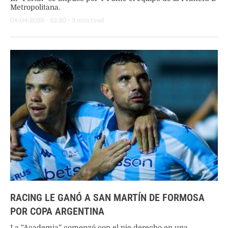
Metropolitana.
08/04/2026
 - 
22:20
 - 
3
 min read
RACING LE GANÓ A SAN MARTÍN DE FORMOSA
POR COPA ARGENTINA
La “Academia” comenzó con el pie derecho en una