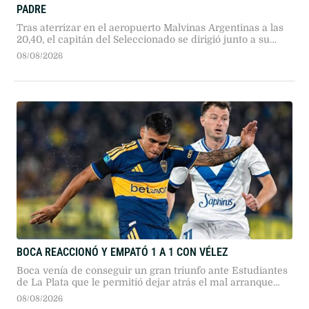
PADRE
Tras aterrizar en el aeropuerto Malvinas Argentinas a las
20,40, el capitán del Seleccionado se dirigió junto a su
familia hasta el lugar donde están los restos de su padre.
08/08/2026
BOCA REACCIONÓ Y EMPATÓ 1 A 1 CON VÉLEZ
Boca venía de conseguir un gran triunfo ante Estudiantes
de La Plata que le permitió dejar atrás el mal arranque
que había tenido en este Torneo Clausura
08/08/2026