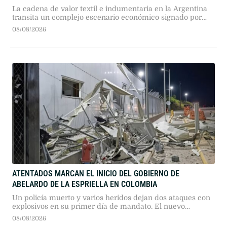
La cadena de valor textil e indumentaria en la Argentina
transita un complejo escenario económico signado por
más de dos años consecutivos de caída en su actividad.
08/08/2026
Según el reporte de coyuntura publicado por la Fundación
Protejer, el sector presenta descensos profundos en todos
sus eslabones, en un marco general donde "la industria
manufacturera registró …
ATENTADOS MARCAN EL INICIO DEL GOBIERNO DE
ABELARDO DE LA ESPRIELLA EN COLOMBIA
Un policía muerto y varios heridos dejan dos ataques con
explosivos en su primer día de mandato. El nuevo
presidente prometió mano dura contra el narcoterrorismo
08/08/2026
y el fin de los diálogos de paz.