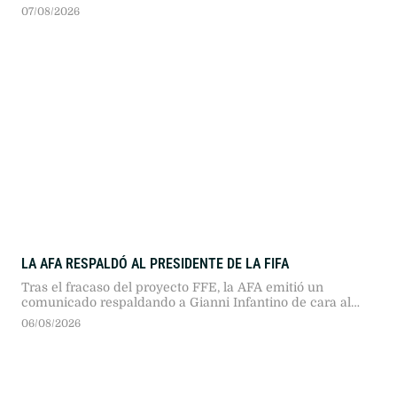
2026. La cifra representó un incremento del 29 por ciento
07/08/2026
frente al año anterior, en un contexto provincial signado
por caídas superiores al 20 por ciento en el sector.
LA AFA RESPALDÓ AL PRESIDENTE DE LA FIFA
Tras el fracaso del proyecto FFE, la AFA emitió un
comunicado respaldando a Gianni Infantino de cara al
Congreso FIFA 2027 en Marruecos, destacando su
06/08/2026
gobernanza y diferenciándose del rechazo europeo.