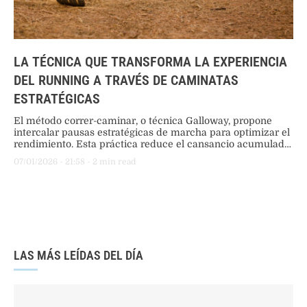
LA TÉCNICA QUE TRANSFORMA LA EXPERIENCIA
DEL RUNNING A TRAVÉS DE CAMINATAS
ESTRATÉGICAS
El método correr-caminar, o técnica Galloway, propone
intercalar pausas estratégicas de marcha para optimizar el
rendimiento. Esta práctica reduce el cansancio acumulado,
previene lesiones y facilita la recuperación, demostrando
07/01/2026
 - 
21:58
 - 
2
 min read
ser una estrategia eficaz tanto para principiantes como
para maratonistas experimentados.
LAS MÁS LEÍDAS DEL DÍA