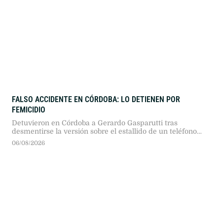
FALSO ACCIDENTE EN CÓRDOBA: LO DETIENEN POR
FEMICIDIO
Detuvieron en Córdoba a Gerardo Gasparutti tras
desmentirse la versión sobre el estallido de un teléfono
móvil en su automóvil. La fiscalía lo imputó por el
06/08/2026
femicidio de su esposa, María Lucila Pagani.