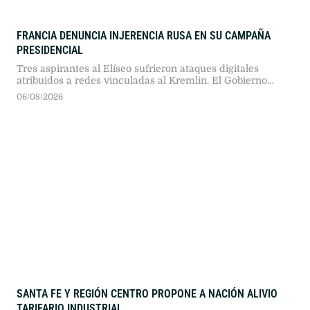
FRANCIA DENUNCIA INJERENCIA RUSA EN SU CAMPAÑA
PRESIDENCIAL
Tres aspirantes al Elíseo sufrieron ataques digitales
atribuidos a redes vinculadas al Kremlin. El Gobierno
propone endurecer sanciones penales mientras la
06/08/2026
oposición debate la regulación de plataformas en vísperas
electorales.
SANTA FE Y REGIÓN CENTRO PROPONE A NACIÓN ALIVIO
TARIFARIO INDUSTRIAL