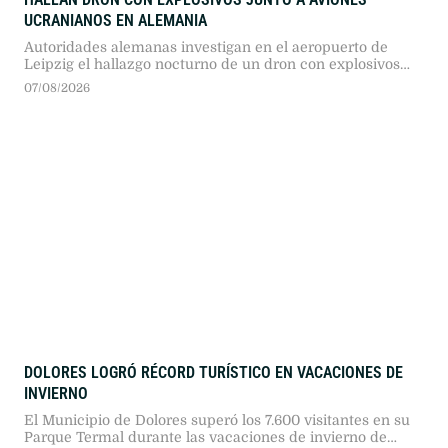
UCRANIANOS EN ALEMANIA
Autoridades alemanas investigan en el aeropuerto de
Leipzig el hallazgo nocturno de un dron con explosivos
cerca de aeronaves ucranianas, un presunto sabotaje que
07/08/2026
reavivó el debate sobre el transporte de munición militar
en suelo europeo.
DOLORES LOGRÓ RÉCORD TURÍSTICO EN VACACIONES DE
INVIERNO
El Municipio de Dolores superó los 7.600 visitantes en su
Parque Termal durante las vacaciones de invierno de