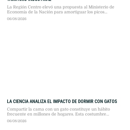
La Región Centro elevó una propuesta al Ministerio de
Economía de la Nación para amortiguar los picos
tarifarios de invierno en las industrias. La iniciativa
06/08/2026
plantea distribuir los pagos en primavera y verano, sin
requerir subsidios ni fondos públicos adicionales.
LA CIENCIA ANALIZA EL IMPACTO DE DORMIR CON GATOS
Compartir la cama con un gato constituye un hábito
frecuente en millones de hogares. Esta costumbre
despierta debates continuos entre los beneficios afectivos
06/08/2026
declarados por los dueños y las advertencias emitidas por
la comunidad médica respecto a la higiene y la calidad