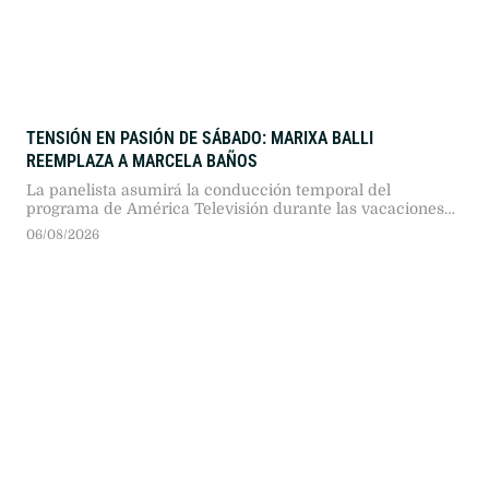
TENSIÓN EN PASIÓN DE SÁBADO: MARIXA BALLI
REEMPLAZA A MARCELA BAÑOS
La panelista asumirá la conducción temporal del
programa de América Televisión durante las vacaciones
de la conductora titular, tras un acuerdo entre señales y
06/08/2026
en medio de una histórica rivalidad mediática.