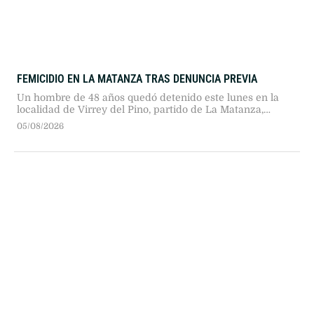
FEMICIDIO EN LA MATANZA TRAS DENUNCIA PREVIA
Un hombre de 48 años quedó detenido este lunes en la
localidad de Virrey del Pino, partido de La Matanza,
acusado de asesinar a su expareja de 42 años, quien lo
05/08/2026
había denunciado por violencia de género.