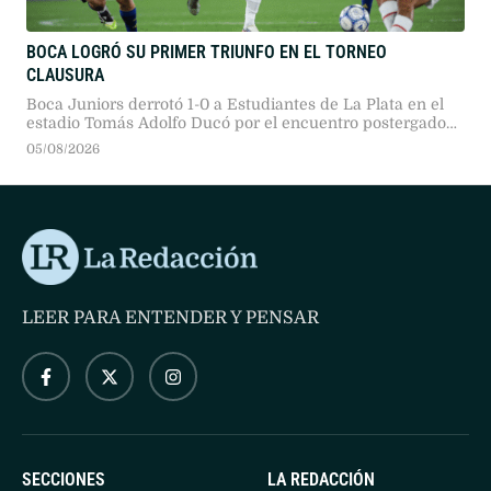
BOCA LOGRÓ SU PRIMER TRIUNFO EN EL TORNEO
CLAUSURA
Boca Juniors derrotó 1-0 a Estudiantes de La Plata en el
estadio Tomás Adolfo Ducó por el encuentro postergado
de la segunda fecha del Torneo Clausura 2026, con gol de
05/08/2026
Santiago Ascacíbar al final del primer tiempo.
LEER PARA ENTENDER Y PENSAR
SECCIONES
LA REDACCIÓN