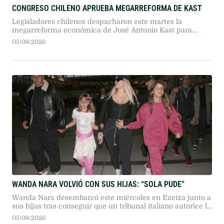
CONGRESO CHILENO APRUEBA MEGARREFORMA DE KAST
Legisladores chilenos despacharon este martes la
megarreforma económica de José Antonio Kast para
impulsar el crecimiento, aunque su promulgación
05/08/2026
definitiva quedará sujeta a vetos del Ejecutivo y revisiones
del Tribunal Constitucional tras acusaciones de inequidad
territorial.
WANDA NARA VOLVIÓ CON SUS HIJAS: “SOLA PUDE”
Wanda Nara desembarcó este miércoles en Ezeiza junto a
sus hijas tras conseguir que un tribunal italiano autorice la
tramitación de sus pasaportes, ante la falta de
05/08/2026
colaboración de su expareja.