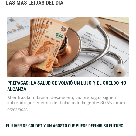
LAS MÁS LEÍDAS DEL DÍA
PREPAGAS: LA SALUD SE VOLVIÓ UN LUJO Y EL SUELDO NO
ALCANZA
Mientras la inflación desacelera, las prepagas siguen
subiendo por encima del bolsillo de la gente: 30,5% en un
año. Omint y Galeno lideran las subas más agresivas mes
05/08/2026
a mes. En paralelo, cinco obras sociales fueron declaradas
en crisis. La salud, en Argentina, ya es un privilegio con
cuota mensual.
EL RIVER DE COUDET Y UN AGOSTO QUE PUEDE DEFINIR SU FUTURO