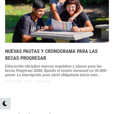
NUEVAS PAUTAS Y CRONOGRAMA PARA LAS
BECAS PROGRESAR
Educación oficializó nuevos requisitos y plazos para las
becas Progresar 2026, fijando el monto mensual en 35.000
pesos. La inscripción para nivel obligatorio inicia este
viernes, mientras que las líneas superiores abrirán en abril,
27/03/2026
 - 
07:41
 - 
1
 min read
manteniendo el tope de tres salarios mínimos.