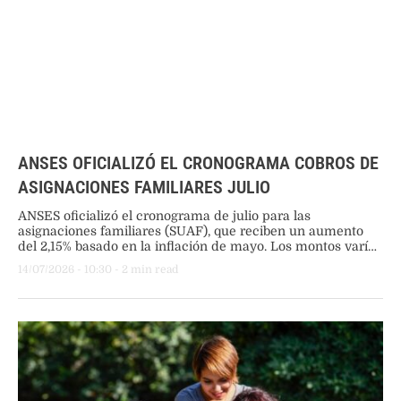
ANSES OFICIALIZÓ EL CRONOGRAMA COBROS DE
ASIGNACIONES FAMILIARES JULIO
ANSES oficializó el cronograma de julio para las
asignaciones familiares (SUAF), que reciben un aumento
del 2,15% basado en la inflación de mayo. Los montos varían
según los ingresos del hogar y se mantiene el trámite
14/07/2026
 - 
10:30
 - 
2
 min read
digital de la libreta.