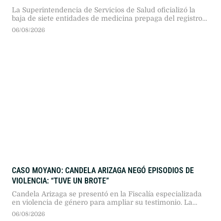
La Superintendencia de Servicios de Salud oficializó la
baja de siete entidades de medicina prepaga del registro
nacional. En lo que va de 2026, la cifra de firmas excluidas
06/08/2026
asciende a 15, mientras que otras 55 afrontan trámites de
depuración administrativa.
CASO MOYANO: CANDELA ARIZAGA NEGÓ EPISODIOS DE
VIOLENCIA: “TUVE UN BROTE”
Candela Arizaga se presentó en la Fiscalía especializada
en violencia de género para ampliar su testimonio. La
joven negó haber sufrido agresiones por parte de Facundo
06/08/2026
Moyano y aseguró que atravesó un brote psiquiátrico