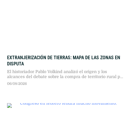
EXTRANJERIZACIÓN DE TIERRAS: MAPA DE LAS ZONAS EN
DISPUTA
El historiador Pablo Volkind analizó el origen y los
alcances del debate sobre la compra de territorio rural por
capitales extranjeros. Tras la decisión del Senado de
06/08/2026
retirar la reforma legal, advirtió sobre la presión en zonas
con recursos estratégicos.