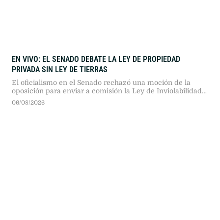
EN VIVO: EL SENADO DEBATE LA LEY DE PROPIEDAD
PRIVADA SIN LEY DE TIERRAS
El oficialismo en el Senado rechazó una moción de la
oposición para enviar a comisión la Ley de Inviolabilidad
de la Propiedad Privada. Con 38 votos a favor, La Libertad
06/08/2026
Avanza y sus aliados sostuvieron el debate en el recinto..