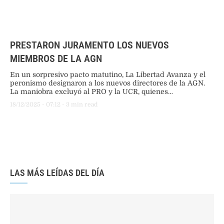
PRESTARON JURAMENTO LOS NUEVOS
MIEMBROS DE LA AGN
En un sorpresivo pacto matutino, La Libertad Avanza y el
peronismo designaron a los nuevos directores de la AGN.
La maniobra excluyó al PRO y la UCR, quienes
abandonaron el recinto denunciando traición y falta de
18/12/2025
 - 
07:12
 - 
3
 min read
códigos del oficialismo nacional.
LAS MÁS LEÍDAS DEL DÍA