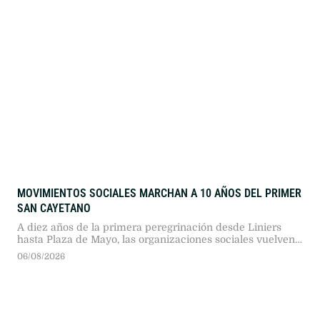
durante la madrugada del hecho.
MOVIMIENTOS SOCIALES MARCHAN A 10 AÑOS DEL PRIMER
SAN CAYETANO
A diez años de la primera peregrinación desde Liniers
hasta Plaza de Mayo, las organizaciones sociales vuelven
a marchar este 7 de agosto. La UTEP, la CGT y las CTA
06/08/2026
realizarán una jornada de protesta por trabajo, alimentos y
derechos.