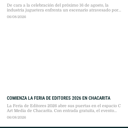
De cara a la celebración del próximo 16 de agosto, la
industria juguetera enfrenta un escenario atravesado por
el menor consumo y la caída sostenida de la natalidad.
06/08/2026
Operativos judiciales detectaron en Rosario productos
importados con niveles críticos de benceno, mientras el
sector confía en el financiamiento bancario y en el
impulso del cine para …
COMIENZA LA FERIA DE EDITORES 2026 EN CHACARITA
La Feria de Editores 2026 abre sus puertas en el espacio C
Art Media de Chacarita. Con entrada gratuita, el evento
reúne a más de 330 sellos independientes, invitados
06/08/2026
internacionales, charlas de autores y actividades
profesionales durante cuatro jornadas.