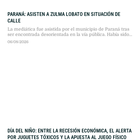
PARANÁ: ASISTEN A ZULMA LOBATO EN SITUACIÓN DE
CALLE
La mediática fue asistida por el municipio de Paraná tras
ser encontrada desorientada en la vía pública. Había sido
desalojada de su vivienda en Buenos Aires un mes atrás y
06/08/2026
las autoridades buscan contactar a sus allegados.
DÍA DEL NIÑO: ENTRE LA RECESIÓN ECONÓMICA, EL ALERTA
POR JUGUETES TÓXICOS Y LA APUESTA AL JUEGO FÍSICO