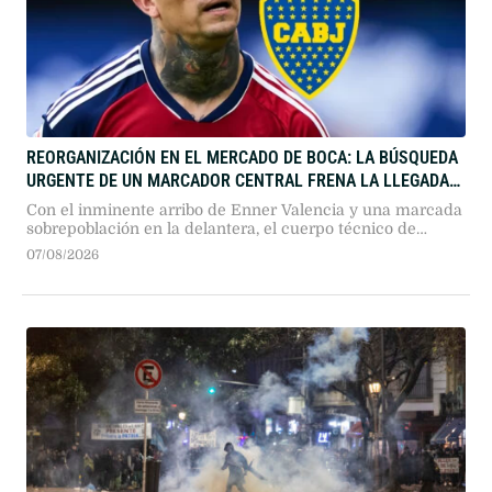
REORGANIZACIÓN EN EL MERCADO DE BOCA: LA BÚSQUEDA
URGENTE DE UN MARCADOR CENTRAL FRENA LA LLEGADA
DEL CHIMY ÁVILA
Con el inminente arribo de Enner Valencia y una marcada
sobrepoblación en la delantera, el cuerpo técnico de
Rodolfo Arruabarrena redefinió las prioridades del libro de
07/08/2026
pases. El Consejo de Fútbol puso en pausa el acuerdo con
el ex-Betis para destinar esfuerzos y recursos al armado
de la zaga defensiva.