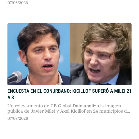
rusa y la cultura popular argentina. Un recorrido por sus
07/08/2026
alter egos, su dinámica independiente y su búsqueda
sonora.
ENCUESTA EN EL CONURBANO: KICILLOF SUPERÓ A MILEI 21
A 3
Un relevamiento de CB Global Data analizó la imagen
pública de Javier Milei y Axel Kicillof en 24 municipios del
Gran Buenos Aires. El gobernador bonaerense se impuso
07/08/2026
en 21 distritos, mientras que el Presidente lideró en tres
comunas de la zona norte.