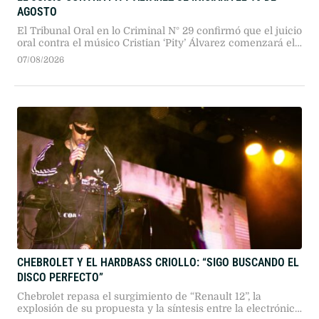
AGOSTO
El Tribunal Oral en lo Criminal N° 29 confirmó que el juicio
oral contra el músico Cristian ‘Pity’ Álvarez comenzará el
próximo 10 de agosto. La Justicia desestimó planteos
07/08/2026
sobre su salud tras constatar sus recientes presentaciones
públicas.
CHEBROLET Y EL HARDBASS CRIOLLO: “SIGO BUSCANDO EL
DISCO PERFECTO”
Chebrolet repasa el surgimiento de “Renault 12”, la
explosión de su propuesta y la síntesis entre la electrónica