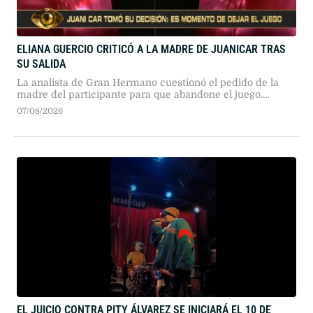
ELIANA GUERCIO CRITICÓ A LA MADRE DE JUANICAR TRAS
SU SALIDA
La analista de Gran Hermano cuestionó el pedido de la
madre del participante para que abandone el juego.
Guercio calificó la decisión como un acto de egoísmo y
07/08/2026
sugirió una maniobra para evitar la eliminación por voto
popular.
EL JUICIO CONTRA PITY ÁLVAREZ SE INICIARÁ EL 10 DE