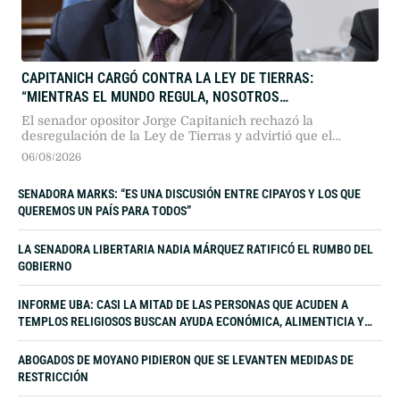
CAPITANICH CARGÓ CONTRA LA LEY DE TIERRAS:
“MIENTRAS EL MUNDO REGULA, NOSOTROS
DESREGULAMOS”
El senador opositor Jorge Capitanich rechazó la
desregulación de la Ley de Tierras y advirtió que el
paquete oficialista atenta contra la soberanía nacional,
06/08/2026
priorizando intereses geopolíticos extranjeros en agua y
energía por sobre el control regulatorio del Estado.
SENADORA MARKS: “ES UNA DISCUSIÓN ENTRE CIPAYOS Y LOS QUE
QUEREMOS UN PAÍS PARA TODOS”
LA SENADORA LIBERTARIA NADIA MÁRQUEZ RATIFICÓ EL RUMBO DEL
GOBIERNO
INFORME UBA: CASI LA MITAD DE LAS PERSONAS QUE ACUDEN A
TEMPLOS RELIGIOSOS BUSCAN AYUDA ECONÓMICA, ALIMENTICIA Y
LABORAL
ABOGADOS DE MOYANO PIDIERON QUE SE LEVANTEN MEDIDAS DE
RESTRICCIÓN