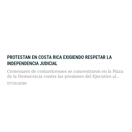
PROTESTAN EN COSTA RICA EXIGIENDO RESPETAR LA
INDEPENDENCIA JUDICIAL
Centenares de costarricenses se concentraron en la Plaza
de la Democracia contra las presiones del Ejecutivo al
Poder Judicial. Autoridades, políticos y ciudadanos
07/08/2026
exigieron respetar la división de poderes frente al avance
autoritario.