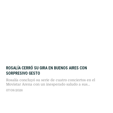
ROSALÍA CERRÓ SU GIRA EN BUENOS AIRES CON
SORPRESIVO GESTO
Rosalía concluyó su serie de cuatro conciertos en el
Movistar Arena con un inesperado saludo a sus
seguidores en plena avenida Juan B. Justo. El hecho
07/08/2026
marcó el cierre de una semana atravesada por debates en
redes sociales.