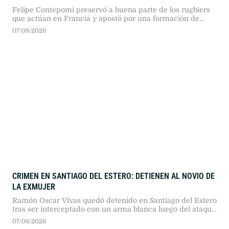
Felipe Contepomi preservó a buena parte de los rugbiers
que actúan en Francia y apostó por una formación de
poca experiencia para medirse con el bicampeón
07/08/2026
mundial.
CRIMEN EN SANTIAGO DEL ESTERO: DETIENEN AL NOVIO DE
LA EXMUJER
Ramón Oscar Vivas quedó detenido en Santiago del Estero
tras ser interceptado con un arma blanca luego del ataque
contra la expareja de su novia.
07/08/2026