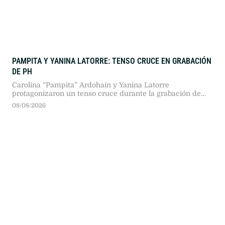
PAMPITA Y YANINA LATORRE: TENSO CRUCE EN GRABACIÓN
DE PH
Carolina “Pampita” Ardohain y Yanina Latorre
protagonizaron un tenso cruce durante la grabación de
PH, Podemos Hablar. Discrepancias sobre el trabajo
08/08/2026
periodístico y los cobros de entrevistas encendieron el
debate previo al reestreno del ciclo en Telefe.