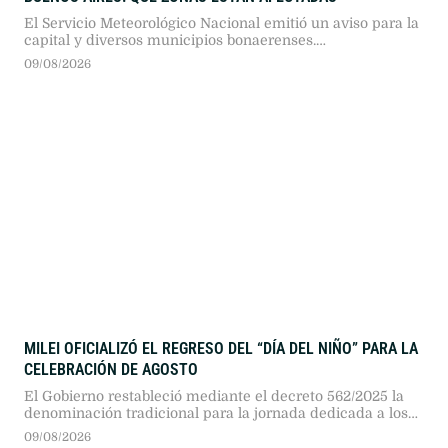
El Servicio Meteorológico Nacional emitió un aviso para la
capital y diversos municipios bonaerenses.
Recomendaciones oficiales y cuidados clave ante las bajas
09/08/2026
temperaturas.
MILEI OFICIALIZÓ EL REGRESO DEL “DÍA DEL NIÑO” PARA LA
CELEBRACIÓN DE AGOSTO
El Gobierno restableció mediante el decreto 562/2025 la
denominación tradicional para la jornada dedicada a los
más chicos, que se celebra cada año durante el tercer
09/08/2026
domingo de agosto.