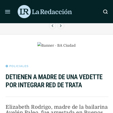
ÚLTIMAS NOTICIAS
ARGENTINOS JUNIORS VENCIÓ A RACING QUE JUGÓ
A
GRAN PARTE DEL PARTIDO CON UN HOMBRE MENOS
POLICIALES
DETIENEN A MADRE DE UNA VEDETTE
POR INTEGRAR RED DE TRATA
Elizabeth Rodrigo, madre de la bailarina
Ayelén Paleo, fue arrestada en Buenos