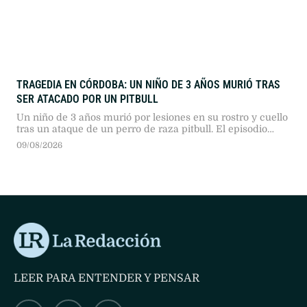
TRAGEDIA EN CÓRDOBA: UN NIÑO DE 3 AÑOS MURIÓ TRAS
SER ATACADO POR UN PITBULL
Un niño de 3 años murió por lesiones en su rostro y cuello
tras un ataque de un perro de raza pitbull. El episodio
ocurrió durante la tarde en una vivienda de barrio Suárez,
09/08/2026
en la zona sur de la capital provincial.Tras el violento
embate, el menor fue trasladado de urgencia a la Clínica
Vélez …
LEER PARA ENTENDER Y PENSAR