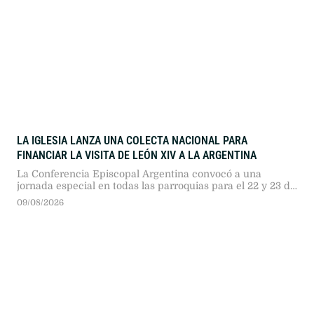
LA IGLESIA LANZA UNA COLECTA NACIONAL PARA
FINANCIAR LA VISITA DE LEÓN XIV A LA ARGENTINA
La Conferencia Episcopal Argentina convocó a una
jornada especial en todas las parroquias para el 22 y 23 de
agosto. El Pontífice arribará en noviembre tras 39 años sin
09/08/2026
visitas papales.