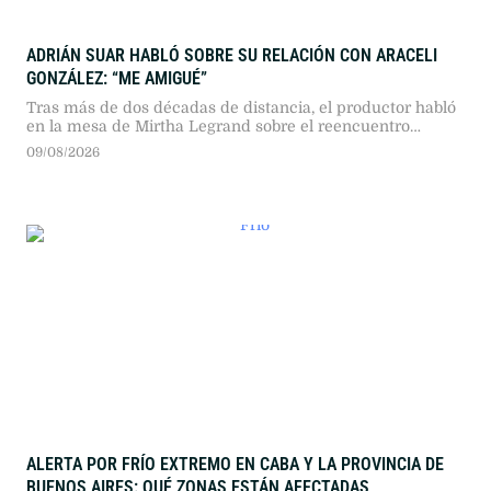
ADRIÁN SUAR HABLÓ SOBRE SU RELACIÓN CON ARACELI
GONZÁLEZ: “ME AMIGUÉ”
Tras más de dos décadas de distancia, el productor habló
en la mesa de Mirtha Legrand sobre el reencuentro
familiar y reconoció la carga emocional que atravesó su
09/08/2026
expareja.
ALERTA POR FRÍO EXTREMO EN CABA Y LA PROVINCIA DE
BUENOS AIRES: QUÉ ZONAS ESTÁN AFECTADAS