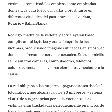
víctimas prometiéndoles empleos como empleadas
domésticas para luego obligarlas a prostituirse en
diferentes ciudades del país, entre ellas
La Plata,
Rosario y Bahía Blanca
.
Rodrigo
, madre de la vedette y actriz
Ayelén Paleo
,
cumplía un rol logístico y era la
fotógrafa de las
víctimas
, produciendo imágenes utilizadas en sitios web
donde se ofrecían los servicios sexuales. En su domicilio
se incautaron
cámaras, computadoras, teléfonos
celulares
, anotaciones y otros elementos vinculados a la
causa.
La red
obligaba
a las mujeres a
pagar costosos “books”
fotográficos
, que alcanzaban los
90 mil pesos
, y retenía
el
90% de sus ganancias
por cada encuentro. Las
víctimas eran
trasladadas periódicamente
en micros de
larga distancia para evitar su localización por parte de la