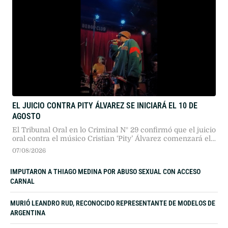
EL JUICIO CONTRA PITY ÁLVAREZ SE INICIARÁ EL 10 DE
AGOSTO
El Tribunal Oral en lo Criminal N° 29 confirmó que el juicio
oral contra el músico Cristian ‘Pity’ Álvarez comenzará el
próximo 10 de agosto. La Justicia desestimó planteos
07/08/2026
sobre su salud tras constatar sus recientes presentaciones
públicas.
IMPUTARON A THIAGO MEDINA POR ABUSO SEXUAL CON ACCESO
CARNAL
MURIÓ LEANDRO RUD, RECONOCIDO REPRESENTANTE DE MODELOS DE
ARGENTINA