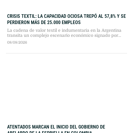
CRISIS TEXTIL: LA CAPACIDAD OCIOSA TREPÓ AL 57,8% Y SE
PERDIERON MÁS DE 25.000 EMPLEOS
La cadena de valor textil e indumentaria en la Argentina
transita un complejo escenario económico signado por
más de dos años consecutivos de caída en su actividad.
08/08/2026
Según el reporte de coyuntura publicado por la Fundación
Protejer, el sector presenta descensos profundos en todos
sus eslabones, en un marco general donde "la industria
manufacturera registró …
ATENTADOS MARCAN EL INICIO DEL GOBIERNO DE