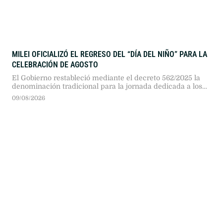
MILEI OFICIALIZÓ EL REGRESO DEL “DÍA DEL NIÑO” PARA LA
CELEBRACIÓN DE AGOSTO
El Gobierno restableció mediante el decreto 562/2025 la
denominación tradicional para la jornada dedicada a los
más chicos, que se celebra cada año durante el tercer
09/08/2026
domingo de agosto.