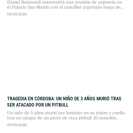
Daniel Raimondi mantendrá una reunión de urgencia en
el Palacio San Martín con el canciller argentino luego de
los comentarios de Javier Milei hacia Lula da Silva.
09/08/2026
TRAGEDIA EN CÓRDOBA: UN NIÑO DE 3 AÑOS MURIÓ TRAS
SER ATACADO POR UN PITBULL
Un niño de 3 años murió por lesiones en su rostro y cuello
tras un ataque de un perro de raza pitbull. El episodio
ocurrió durante la tarde en una vivienda de barrio Suárez,
09/08/2026
en la zona sur de la capital provincial.Tras el violento
embate, el menor fue trasladado de urgencia a la Clínica