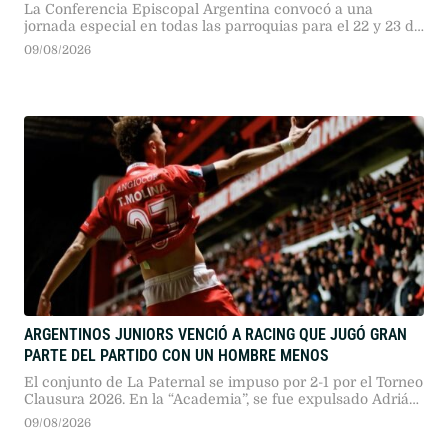
La Conferencia Episcopal Argentina convocó a una
jornada especial en todas las parroquias para el 22 y 23 de
agosto. El Pontífice arribará en noviembre tras 39 años sin
09/08/2026
visitas papales.
ARGENTINOS JUNIORS VENCIÓ A RACING QUE JUGÓ GRAN
PARTE DEL PARTIDO CON UN HOMBRE MENOS
El conjunto de La Paternal se impuso por 2-1 por el Torneo
Clausura 2026. En la “Academia”, se fue expulsado Adrián
“Maravilla” Martínez en el primer tiempo.
09/08/2026