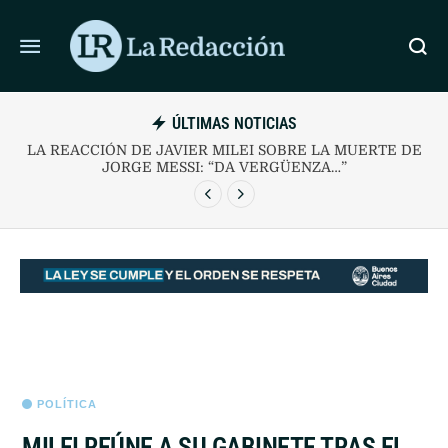
ÚLTIMAS NOTICIAS
 PERDER Y ES EL ÚNICO EQUIPO SIN
LA REACCIÓN DE JA
TOS EN EL CLAUSURA
JORGE ME
POLÍTICA
MILEI REÚNE A SU GABINETE TRAS EL