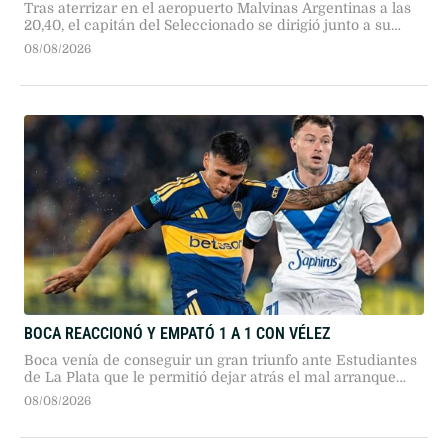
Tras aterrizar en el aeropuerto Malvinas Argentinas a las
20,40, el capitán del Seleccionado se dirigió junto a su
familia hasta el lugar donde están los restos de su padre.
08/08/2026
BOCA REACCIONÓ Y EMPATÓ 1 A 1 CON VÉLEZ
Boca venía de conseguir un gran triunfo ante Estudiantes
de La Plata que le permitió dejar atrás el mal arranque
que había tenido en este Torneo Clausura
08/08/2026