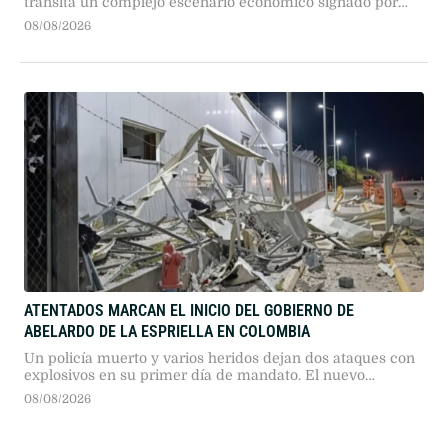
transita un complejo escenario económico signado por
más de dos años consecutivos de caída en su actividad.
08/08/2026
Según el reporte de coyuntura publicado por la Fundación
Protejer, el sector presenta descensos profundos en todos
sus eslabones, en un marco general donde "la industria
manufacturera registró …
ATENTADOS MARCAN EL INICIO DEL GOBIERNO DE
ABELARDO DE LA ESPRIELLA EN COLOMBIA
Un policía muerto y varios heridos dejan dos ataques con
explosivos en su primer día de mandato. El nuevo
presidente prometió mano dura contra el narcoterrorismo
08/08/2026
y el fin de los diálogos de paz.