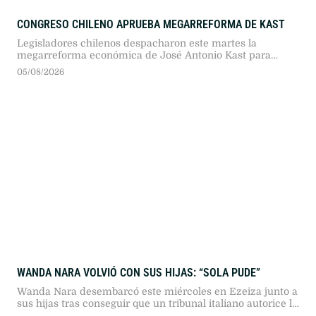
CONGRESO CHILENO APRUEBA MEGARREFORMA DE KAST
Legisladores chilenos despacharon este martes la
megarreforma económica de José Antonio Kast para
impulsar el crecimiento, aunque su promulgación
05/08/2026
definitiva quedará sujeta a vetos del Ejecutivo y revisiones
del Tribunal Constitucional tras acusaciones de inequidad
territorial.
WANDA NARA VOLVIÓ CON SUS HIJAS: “SOLA PUDE”
Wanda Nara desembarcó este miércoles en Ezeiza junto a
sus hijas tras conseguir que un tribunal italiano autorice la
tramitación de sus pasaportes, ante la falta de