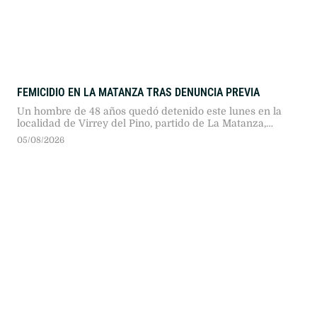
FEMICIDIO EN LA MATANZA TRAS DENUNCIA PREVIA
Un hombre de 48 años quedó detenido este lunes en la
localidad de Virrey del Pino, partido de La Matanza,
acusado de asesinar a su expareja de 42 años, quien lo
05/08/2026
había denunciado por violencia de género.