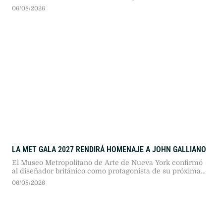
domingo 29 de noviembre de 2026 en el Club Ciudad de
06/08/2026
Buenos Aires. Gorillaz y The Strokes encabezarán el
encuentro musical en Núñez.
LA MET GALA 2027 RENDIRÁ HOMENAJE A JOHN GALLIANO
El Museo Metropolitano de Arte de Nueva York confirmó
al diseñador británico como protagonista de su próxima
gran exposición. La decisión reabrió el debate por sus
06/08/2026
pasadas declaraciones antisemitas.