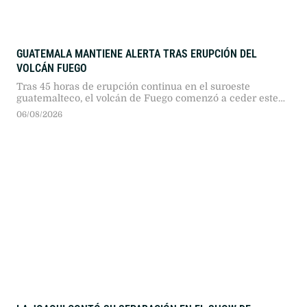
GUATEMALA MANTIENE ALERTA TRAS ERUPCIÓN DEL
VOLCÁN FUEGO
Tras 45 horas de erupción continua en el suroeste
guatemalteco, el volcán de Fuego comenzó a ceder este
miércoles, mientras autoridades mantienen evacuaciones
06/08/2026
y alertas preventivas ante la amenaza de lahares por
lluvias.