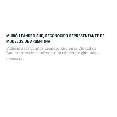
MURIÓ LEANDRO RUD, RECONOCIDO REPRESENTANTE DE
MODELOS DE ARGENTINA
Falleció a los 51 años Leandro Rud en la Ciudad de
Buenos Aires tras enfrentar un cáncer de glándulas
salivales. El exrepresentante de modelos y conductor
07/08/2026
televisivo se encontraba internado en el Sanatorio
Finochietto.