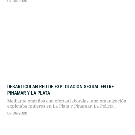
07/08/2026
mantiene al sector fabril con una baja acumulada
semestral del 2,2%.
DESARTICULAN RED DE EXPLOTACIÓN SEXUAL ENTRE
PINAMAR Y LA PLATA
Mediante engaños con ofertas laborales, una organización
explotaba mujeres en La Plata y Pinamar. La Policía
aprehendió a cuatro personas, incautó efectivo y
07/08/2026
resguardó a una niña de 9 años luego de la fuga del lugar.