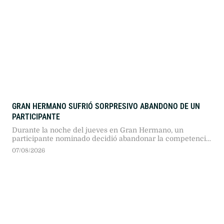
GRAN HERMANO SUFRIÓ SORPRESIVO ABANDONO DE UN
PARTICIPANTE
Durante la noche del jueves en Gran Hermano, un
participante nominado decidió abandonar la competencia
tras informarse sobre la internación de urgencia de su
07/08/2026
madre por un problema cardíaco.