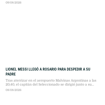
09/08/2026
LIONEL MESSI LLEGÓ A ROSARIO PARA DESPEDIR A SU
PADRE
Tras aterrizar en el aeropuerto Malvinas Argentinas a las
20,40, el capitán del Seleccionado se dirigió junto a su
familia hasta el lugar donde están los restos de su padre.
08/08/2026