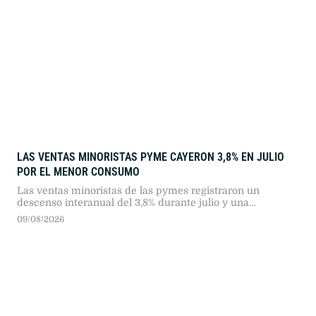
LAS VENTAS MINORISTAS PYME CAYERON 3,8% EN JULIO
POR EL MENOR CONSUMO
Las ventas minoristas de las pymes registraron un
descenso interanual del 3,8% durante julio y una
contracción del 2,1% en la comparación con el mes
09/08/2026
anterior. Con este resultado, la actividad comercial
acumula una baja del 2,7% en los primeros siete meses del
año.La retracción responde a la pérdida de tracción del
consumo tras el …