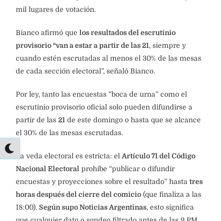
mil lugares de votación.
Bianco afirmó que
los resultados del escrutinio
provisorio “van a estar a partir de las 21
, siempre y
cuando estén escrutadas al menos el 30% de las mesas
de cada sección electoral”, señaló Bianco.
Por ley, tanto las encuestas “boca de urna” como el
escrutinio provisorio oficial solo pueden difundirse a
partir de las
21
de este domingo o hasta que se alcance
el 30% de las mesas escrutadas.
La veda electoral es estricta: el
Artículo 71 del Código
Nacional Electoral
prohíbe “publicar o difundir
encuestas y proyecciones sobre el resultado” hasta
tres
horas después del cierre del comicio
(que finaliza a las
18:00).
Según supo Noticias Argentinas
, esto significa
que cualquier dato o sondeo filtrado antes de las 9 PM