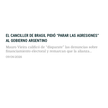
EL CANCILLER DE BRASIL PIDIÓ “PARAR LAS AGRESIONES”
AL GOBIERNO ARGENTINO
Mauro Vieira calificó de “disparate” las denuncias sobre
financiamiento electoral y remarcan que la alianza
estratégica entre ambas naciones debe estar por encima
09/08/2026
de los gobiernos de turno.