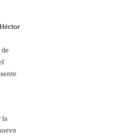
Héctor
 de
el
usente
 la
 nuevo