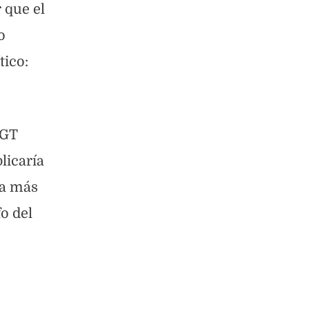
 que el
o
tico:
CGT
licaría
ia más
fo del