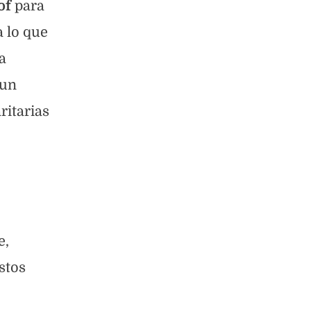
of
para
 lo que
a
 un
ritarias
e,
stos