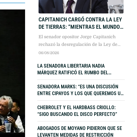
CAPITANICH CARGÓ CONTRA LA LEY
DE TIERRAS: “MIENTRAS EL MUNDO
REGULA, NOSOTROS
El senador opositor Jorge Capitanich
DESREGULAMOS”
rechazó la desregulación de la Ley de
Tierras y advirtió que el paquete
06/08/2026
oficialista atenta contra la soberanía
LA SENADORA LIBERTARIA NADIA
nacional, priorizando intereses
MÁRQUEZ RATIFICÓ EL RUMBO DEL
geopolíticos extranjeros en agua y
GOBIERNO
energía por sobre el control regulatorio
SENADORA MARKS: “ES UNA DISCUSIÓN
del Estado.
ENTRE CIPAYOS Y LOS QUE QUEREMOS UN
PAÍS PARA TODOS”
CHEBROLET Y EL HARDBASS CRIOLLO:
“SIGO BUSCANDO EL DISCO PERFECTO”
ABOGADOS DE MOYANO PIDIERON QUE SE
LEVANTEN MEDIDAS DE RESTRICCIÓN