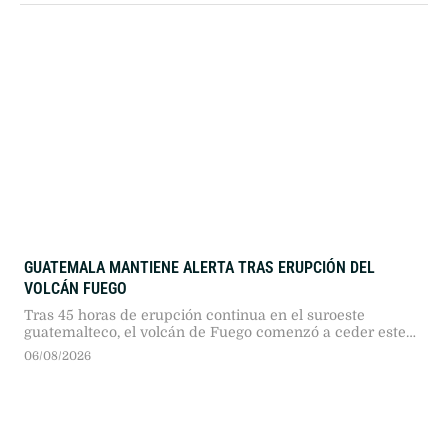
GUATEMALA MANTIENE ALERTA TRAS ERUPCIÓN DEL
VOLCÁN FUEGO
Tras 45 horas de erupción continua en el suroeste
guatemalteco, el volcán de Fuego comenzó a ceder este
miércoles, mientras autoridades mantienen evacuaciones
06/08/2026
y alertas preventivas ante la amenaza de lahares por
lluvias.