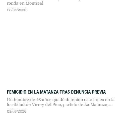
ronda en Montreal
05/08/2026
FEMICIDIO EN LA MATANZA TRAS DENUNCIA PREVIA
Un hombre de 48 años quedó detenido este lunes en la
localidad de Virrey del Pino, partido de La Matanza,
acusado de asesinar a su expareja de 42 años, quien lo
05/08/2026
había denunciado por violencia de género.