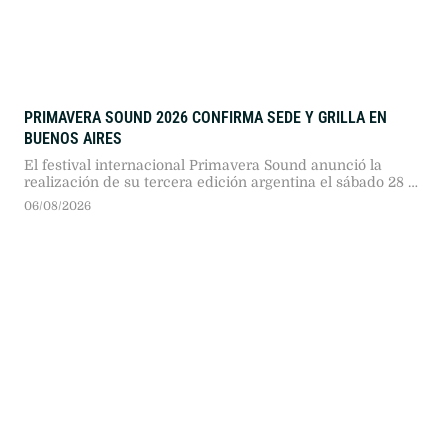
PRIMAVERA SOUND 2026 CONFIRMA SEDE Y GRILLA EN
BUENOS AIRES
El festival internacional Primavera Sound anunció la
realización de su tercera edición argentina el sábado 28 y
domingo 29 de noviembre de 2026 en el Club Ciudad de
06/08/2026
Buenos Aires. Gorillaz y The Strokes encabezarán el
encuentro musical en Núñez.