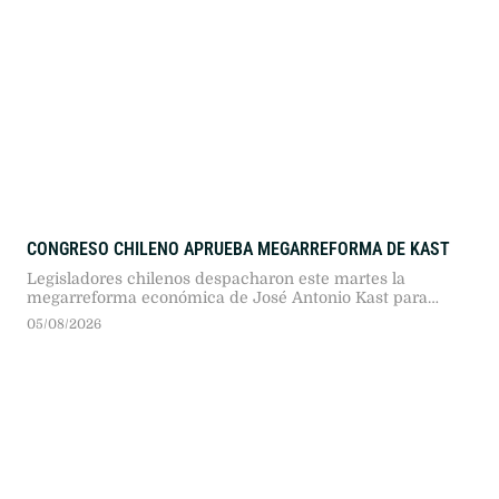
CONGRESO CHILENO APRUEBA MEGARREFORMA DE KAST
Legisladores chilenos despacharon este martes la
megarreforma económica de José Antonio Kast para
impulsar el crecimiento, aunque su promulgación
05/08/2026
definitiva quedará sujeta a vetos del Ejecutivo y revisiones
del Tribunal Constitucional tras acusaciones de inequidad
territorial.