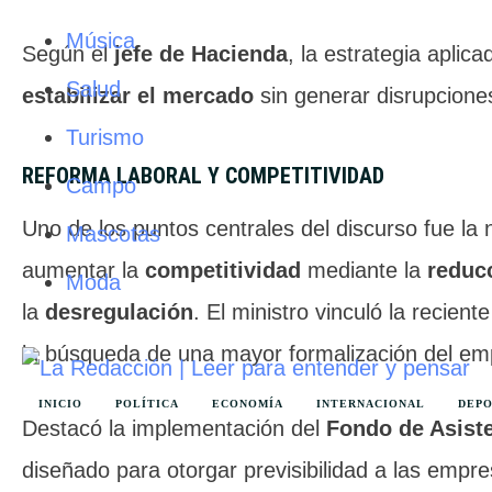
Música
Según el
jefe de Hacienda
, la estrategia aplica
Salud
estabilizar el mercado
sin generar disrupciones
Turismo
REFORMA LABORAL Y COMPETITIVIDAD
Campo
Uno de los puntos centrales del discurso fue la
Mascotas
aumentar la
competitividad
mediante la
reduc
Moda
la
desregulación
. El ministro vinculó la recient
la búsqueda de una mayor formalización del em
INICIO
POLÍTICA
ECONOMÍA
INTERNACIONAL
DEP
Destacó la implementación del
Fondo de Asiste
diseñado para otorgar previsibilidad a las empr