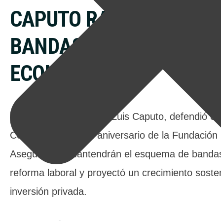
CAPUTO RATIFICÓ EL E
BANDAS Y DESCARTÓ C
ECONÓMICOS
Ministro de Economía, Luis Caputo, defendió el eq
Córdoba durante el aniversario de la Fundación
Aseguró que mantendrán el esquema de bandas,
reforma laboral y proyectó un crecimiento soste
inversión privada.