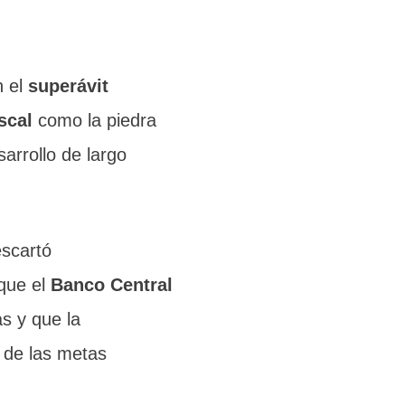
n el
superávit
scal
como la piedra
arrollo de largo
escartó
 que el
Banco Central
s y que la
 de las metas