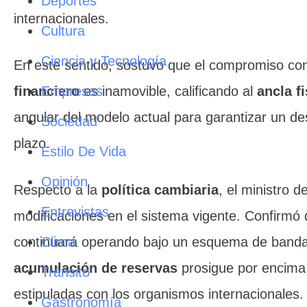
Deportes
internacionales.
Cultura
Ciencia y Tecnología
En este sentido, sostuvo que el compromiso co
Empresas
financiero
es inamovible, calificando al
ancla fi
angular del modelo actual para garantizar un des
Sociedad
plazo.
Estilo De Vida
Opinión
Respecto a la
política cambiaria
, el ministro d
Entrevistas
modificaciones en el sistema vigente. Confirmó
Clima
continuará operando bajo un esquema de banda
acumulación de reservas
prosigue por encima
Tránsito
estipuladas con los organismos internacionales.
Gastronomía