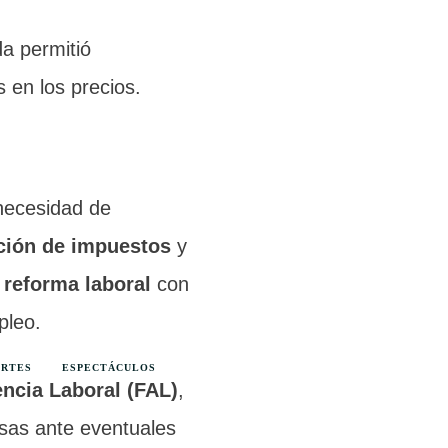
da permitió
 en los precios.
 necesidad de
ción de impuestos
y
e
reforma laboral
con
pleo.
ORTES
ESPECTÁCULOS
ncia Laboral (FAL)
,
esas ante eventuales