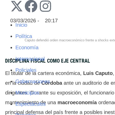
03/03/2026
 - 
20:17
Inicio
Política
Caputo defendió orden macroeconómico frente a shocks exte
Economía
Internacional
DISCIPLINA FISCAL COMO EJE CENTRAL
Policiales
El titular de la cartera económica,
Luis Caputo
,
Gobernaciones
en la ciudad de
Córdoba
ante un auditorio de e
Municipios
dirigentes. Durante su exposición, el funcionario
mantenimiento de una
macroeconomía
ordenad
Espectáculos
principal defensa del país frente a posibles ines