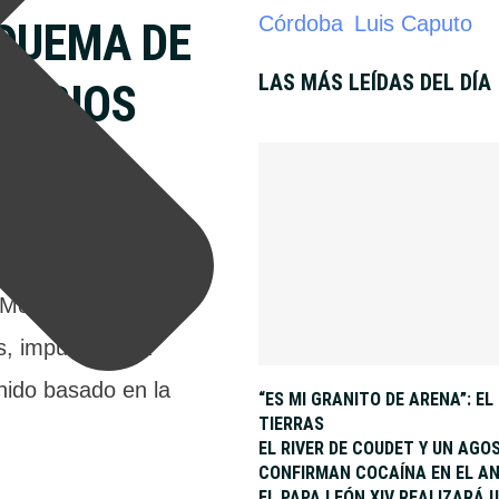
Córdoba
Luis Caputo
SQUEMA DE
LAS MÁS LEÍDAS DEL DÍA
AMBIOS
uilibrio fiscal en
 Mediterránea.
 impulsarán la
nido basado en la
“ES MI GRANITO DE ARENA”: E
TIERRAS
EL RIVER DE COUDET Y UN AGO
CONFIRMAN COCAÍNA EN EL AN
EL PAPA LEÓN XIV REALIZARÁ U