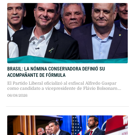
BRASIL: LA NÓMINA CONSERVADORA DEFINIÓ SU
ACOMPAÑANTE DE FÓRMULA
El Partido Liberal oficializó al exfiscal Alfredo Gaspar
como candidato a vicepresidente de Flávio Bolsonaro.
Tras fracasar los intentos por sumar una figura femenina
06/08/2026
o tejer alianzas externas, la derecha apuesta a un binomio
propio enfocado en seguridad y anticorrupción.