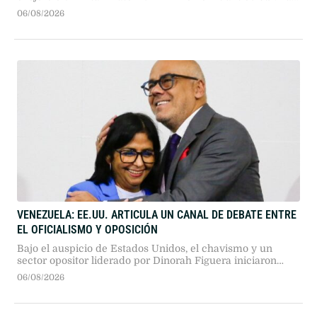
maniobras navales conjuntas se llevarán a cabo en medio
06/08/2026
de fuertes tensiones diplomáticas y el retiro del
embajador brasileño.
VENEZUELA: EE.UU. ARTICULA UN CANAL DE DEBATE ENTRE
EL OFICIALISMO Y OPOSICIÓN
Bajo el auspicio de Estados Unidos, el chavismo y un
sector opositor liderado por Dinorah Figuera iniciaron
negociaciones para la transición en Venezuela. El proceso,
06/08/2026
que excluye a María Corina Machado, busca ordenar el
sistema electoral antes de convocar comicios.