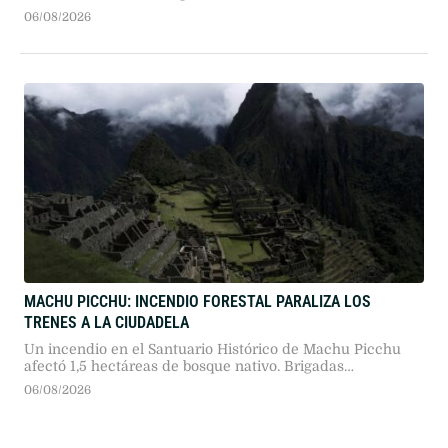
helicóptero presidencial a un avión comercial en
06/08/2026
Washington. Las autoridades aéreas y la Casa Blanca
descartaron cualquier situación de riesgo para Donald
Trump.
MACHU PICCHU: INCENDIO FORESTAL PARALIZA LOS
TRENES A LA CIUDADELA
Un incendio en el Santuario Histórico de Machu Picchu
afectó 1,5 hectáreas de bosque nativo. Brigadas
especializadas enfrentan complejas labores de contención
06/08/2026
en terrenos empinados, mientras las autoridades
suspendieron preventivamente el transporte ferroviario
para proteger a los turistas.