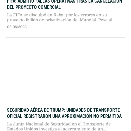
FIFA: ADMITIÓ FALLAS OPERATIVAS TRAS LA CANCELACIÓN
DEL PROYECTO COMERCIAL
La FIFA se disculpó en Rabat por los errores en su
proyecto fallido de privatización del Mundial. Pese al
traspié institucional y la falta de consulta a las
06/08/2026
federaciones, la cúpula del organismo ratificó su pleno
respaldo a Gianni Infantino.
SEGURIDAD AÉREA DE TRUMP: UNIDADES DE TRANSPORTE
OFICIAL REGISTRARON UNA APROXIMACIÓN NO PERMITIDA
La Junta Nacional de Seguridad en el Transporte de
Estados Unidos investiga el acercamiento de un