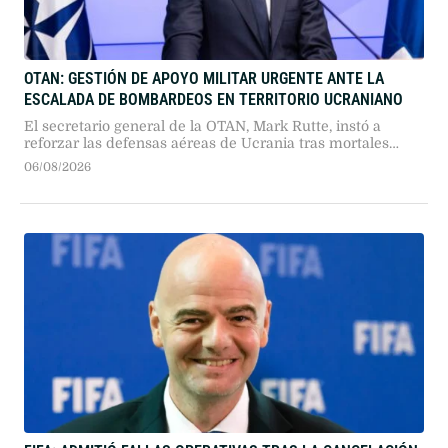
OTAN: GESTIÓN DE APOYO MILITAR URGENTE ANTE LA
ESCALADA DE BOMBARDEOS EN TERRITORIO UCRANIANO
El secretario general de la OTAN, Mark Rutte, instó a
reforzar las defensas aéreas de Ucrania tras mortales
ataques rusos contra Kiev. Mientras la capital exige
06/08/2026
interceptores urgently, Estados Unidos negocia la
producción conjunta de componentes para sistemas
Patriot.