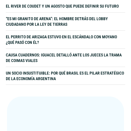
en crisis. La salud, en Argentina, ya es un privilegio con
EL RIVER DE COUDET Y UN AGOSTO QUE PUEDE DEFINIR SU FUTURO
cuota mensual.
“ES MI GRANITO DE ARENA”: EL HOMBRE DETRÁS DEL LOBBY
CIUDADANO POR LA LEY DE TIERRAS
EL PERRITO DE ARIZAGA ESTUVO EN EL ESCÁNDALO CON MOYANO
¿QUÉ PASÓ CON ÉL?
CAUSA CUADERNOS: IGUACEL DETALLÓ ANTE LOS JUECES LA TRAMA
DE COIMAS VIALES
UN SOCIO INSUSTITUIBLE: POR QUÉ BRASIL ES EL PILAR ESTRATÉGICO
DE LA ECONOMÍA ARGENTINA