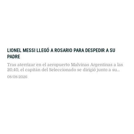
LIONEL MESSI LLEGÓ A ROSARIO PARA DESPEDIR A SU
PADRE
Tras aterrizar en el aeropuerto Malvinas Argentinas a las
20,40, el capitán del Seleccionado se dirigió junto a su
familia hasta el lugar donde están los restos de su padre.
08/08/2026