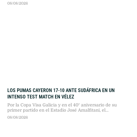
argentino.
08/08/2026
LOS PUMAS CAYERON 17-10 ANTE SUDÁFRICA EN UN
INTENSO TEST MATCH EN VÉLEZ
Por la Copa Visa Galicia y en el 40° aniversario de su
primer partido en el Estadio José Amalfitani, el
seleccionado argentino dio pelea ante los bicampeones
08/08/2026
del mundo en un duelo sumamente físico.