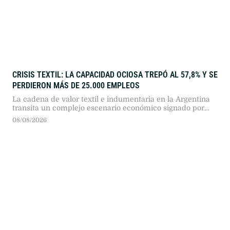
CRISIS TEXTIL: LA CAPACIDAD OCIOSA TREPÓ AL 57,8% Y SE
PERDIERON MÁS DE 25.000 EMPLEOS
La cadena de valor textil e indumentaria en la Argentina
transita un complejo escenario económico signado por
más de dos años consecutivos de caída en su actividad.
08/08/2026
Según el reporte de coyuntura publicado por la Fundación
Protejer, el sector presenta descensos profundos en todos
sus eslabones, en un marco general donde "la industria
manufacturera registró …