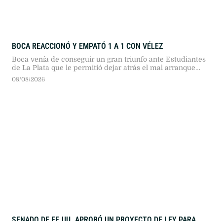
BOCA REACCIONÓ Y EMPATÓ 1 A 1 CON VÉLEZ
Boca venía de conseguir un gran triunfo ante Estudiantes
de La Plata que le permitió dejar atrás el mal arranque
que había tenido en este Torneo Clausura
08/08/2026
SENADO DE EE.UU. APROBÓ UN PROYECTO DE LEY PARA