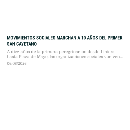
MOVIMIENTOS SOCIALES MARCHAN A 10 AÑOS DEL PRIMER
SAN CAYETANO
A diez años de la primera peregrinación desde Liniers
hasta Plaza de Mayo, las organizaciones sociales vuelven
a marchar este 7 de agosto. La UTEP, la CGT y las CTA
06/08/2026
realizarán una jornada de protesta por trabajo, alimentos y
derechos.