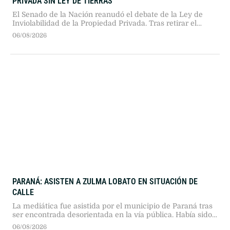
PRIVADA SIN LEY DE TIERRAS
El Senado de la Nación reanudó el debate de la Ley de
Inviolabilidad de la Propiedad Privada. Tras retirar el
controvertido capítulo sobre la venta de tierras a
06/08/2026
extranjeros, el oficialismo busca la aprobación general en
medio de fuertes críticas opositoras.
PARANÁ: ASISTEN A ZULMA LOBATO EN SITUACIÓN DE
CALLE
La mediática fue asistida por el municipio de Paraná tras
ser encontrada desorientada en la vía pública. Había sido
desalojada de su vivienda en Buenos Aires un mes atrás y
06/08/2026