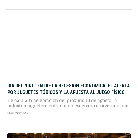
las autoridades buscan contactar a sus allegados.
DÍA DEL NIÑO: ENTRE LA RECESIÓN ECONÓMICA, EL ALERTA
POR JUGUETES TÓXICOS Y LA APUESTA AL JUEGO FÍSICO
De cara a la celebración del próximo 16 de agosto, la
industria juguetera enfrenta un escenario atravesado por
el menor consumo y la caída sostenida de la natalidad.
06/08/2026
Operativos judiciales detectaron en Rosario productos
importados con niveles críticos de benceno, mientras el
sector confía en el financiamiento bancario y en el
impulso del cine para …