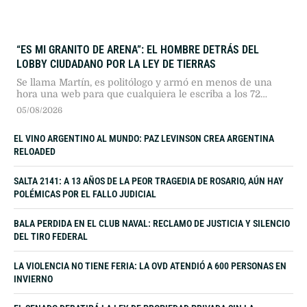
“ES MI GRANITO DE ARENA”: EL HOMBRE DETRÁS DEL
LOBBY CIUDADANO POR LA LEY DE TIERRAS
Se llama Martín, es politólogo y armó en menos de una
hora una web para que cualquiera le escriba a los 72
senadores que el jueves votaban si Argentina afloja el
05/08/2026
freno a la extranjerización de tierras.
EL VINO ARGENTINO AL MUNDO: PAZ LEVINSON CREA ARGENTINA
RELOADED
SALTA 2141: A 13 AÑOS DE LA PEOR TRAGEDIA DE ROSARIO, AÚN HAY
POLÉMICAS POR EL FALLO JUDICIAL
BALA PERDIDA EN EL CLUB NAVAL: RECLAMO DE JUSTICIA Y SILENCIO
DEL TIRO FEDERAL
LA VIOLENCIA NO TIENE FERIA: LA OVD ATENDIÓ A 600 PERSONAS EN
INVIERNO