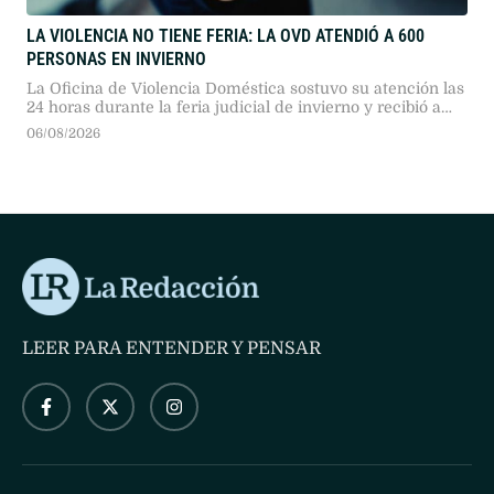
LA VIOLENCIA NO TIENE FERIA: LA OVD ATENDIÓ A 600
PERSONAS EN INVIERNO
La Oficina de Violencia Doméstica sostuvo su atención las
24 horas durante la feria judicial de invierno y recibió a
600 personas, un 8% más que el año pasado. El 97% de las
06/08/2026
situaciones evaluadas incluyó violencia psicológica, y el
81% de los exámenes médicos halló lesiones físicas.
LEER PARA ENTENDER Y PENSAR