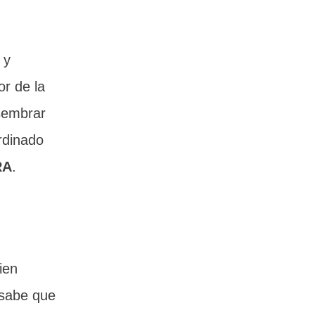
 y
or de la
 sembrar
rdinado
RA
.
ien
 sabe que