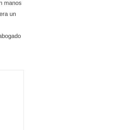
 en manos
era un
l abogado