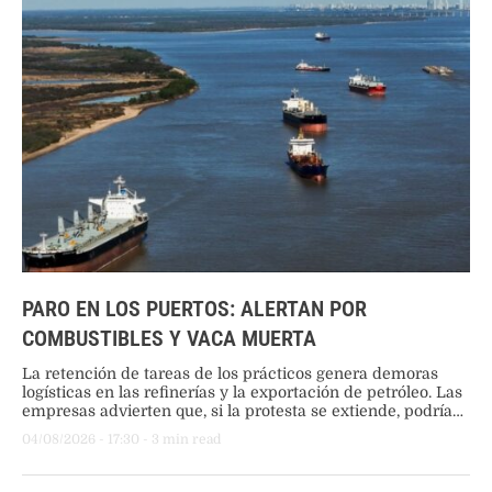
PARO EN LOS PUERTOS: ALERTAN POR
COMBUSTIBLES Y VACA MUERTA
La retención de tareas de los prácticos genera demoras
logísticas en las refinerías y la exportación de petróleo. Las
empresas advierten que, si la protesta se extiende, podría
haber falta de combustible en la Patagonia y freno en la
04/08/2026
 - 
17:30
 - 
3
 min read
producción de crudo.