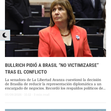
BULLRICH PIDIÓ A BRASIL “NO VICTIMIZARSE”
TRAS EL CONFLICTO
La senadora de La Libertad Avanza cuestionó la decisión
de Brasilia de reducir la representación diplomática a un
encargado de negocios. Recordó los respaldos políticos de
Luiz Inácio Lula da Silva al kirchnerismo y denunció una
05/08/2026
 - 
15:12
 - 
3
 min read
constante intromisión institucional en la región.