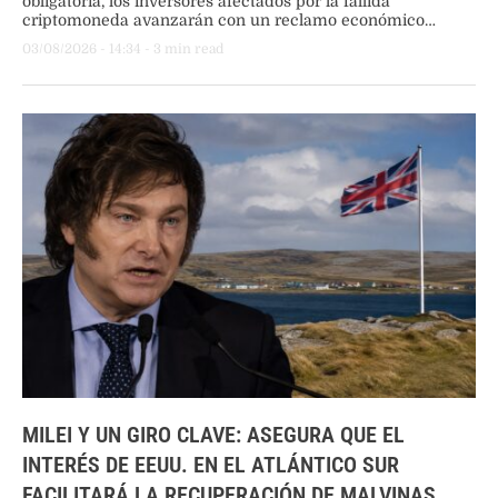
obligatoria, los inversores afectados por la fallida
criptomoneda avanzarán con un reclamo económico
millonario. La acción en el fuero civil se sumará a la
03/08/2026
 - 
14:34
 - 
3
 min read
investigación penal en curso, mientras la Cámara Federal
define una audiencia clave para el futuro de la causa.
MILEI Y UN GIRO CLAVE: ASEGURA QUE EL
INTERÉS DE EEUU. EN EL ATLÁNTICO SUR
FACILITARÁ LA RECUPERACIÓN DE MALVINAS