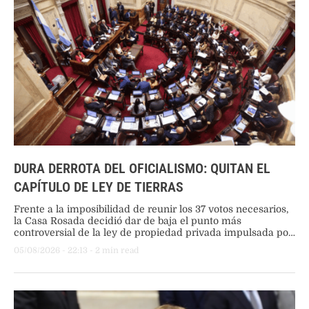
DURA DERROTA DEL OFICIALISMO: QUITAN EL
CAPÍTULO DE LEY DE TIERRAS
Frente a la imposibilidad de reunir los 37 votos necesarios,
la Casa Rosada decidió dar de baja el punto más
controversial de la ley de propiedad privada impulsada por
Federico Sturzenegger. La medida se concretó tras la
05/08/2026
 - 
22:13
 - 
2
 min read
negativa explícita de gobernadores aliados como Osvaldo
Jaldo y Rolando Figueroa.