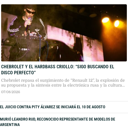
CHEBROLET Y EL HARDBASS CRIOLLO: “SIGO BUSCANDO EL
DISCO PERFECTO”
Chebrolet repasa el surgimiento de “Renault 12”, la explosión de
su propuesta y la síntesis entre la electrónica rusa y la cultura
popular argentina. Un recorrido por sus alter egos, su dinámica
07/08/2026
independiente y su búsqueda sonora.
EL JUICIO CONTRA PITY ÁLVAREZ SE INICIARÁ EL 10 DE AGOSTO
MURIÓ LEANDRO RUD, RECONOCIDO REPRESENTANTE DE MODELOS DE
ARGENTINA