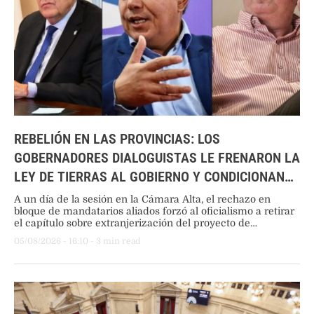
REBELIÓN EN LAS PROVINCIAS: LOS
GOBERNADORES DIALOGUISTAS LE FRENARON LA
LEY DE TIERRAS AL GOBIERNO Y CONDICIONAN
AL SENADO
A un día de la sesión en la Cámara Alta, el rechazo en
bloque de mandatarios aliados forzó al oficialismo a retirar
el capítulo sobre extranjerización del proyecto de
Inviolabilidad de la Propiedad Privada para evitar una
05/08/2026
 - 
16:10
 - 
3
 min read
derrota estruendosa.