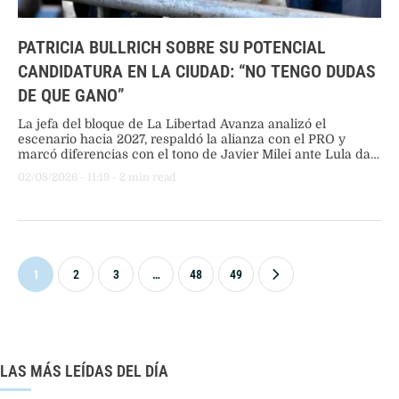
PATRICIA BULLRICH SOBRE SU POTENCIAL
CANDIDATURA EN LA CIUDAD: “NO TENGO DUDAS
DE QUE GANO”
La jefa del bloque de La Libertad Avanza analizó el
escenario hacia 2027, respaldó la alianza con el PRO y
marcó diferencias con el tono de Javier Milei ante Lula da
Silva.
02/08/2026
 - 
11:19
 - 
2
 min read
1
2
3
…
48
49
LAS MÁS LEÍDAS DEL DÍA