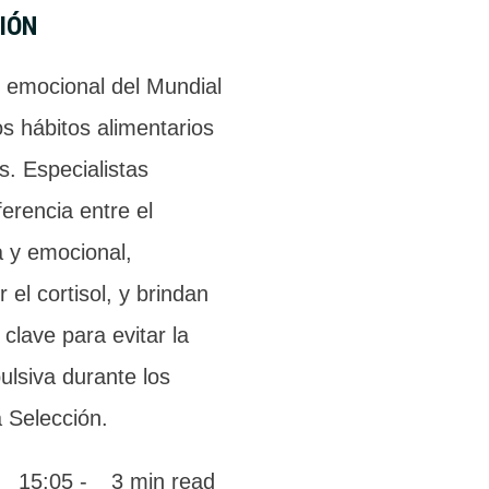
IÓN
d emocional del Mundial
os hábitos alimentarios
s. Especialistas
ferencia entre el
a y emocional,
 el cortisol, y brindan
clave para evitar la
ulsiva durante los
a Selección.
 
15:05
 - 
3
 min read