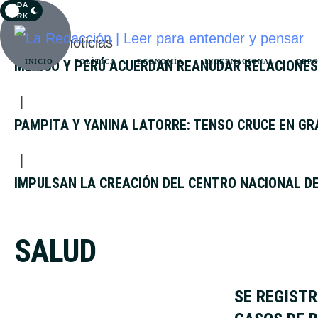
DA
RK
Últimas noticias
MÉXICO Y PERÚ ACUERDAN REANUDAR RELACIONES
INICIO
POLÍTICA
ECONOMÍA
INTERNACIONAL
DEP
|
PAMPITA Y YANINA LATORRE: TENSO CRUCE EN GR
|
IMPULSAN LA CREACIÓN DEL CENTRO NACIONAL DE
SALUD
SE REGISTR