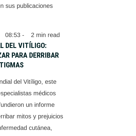
én sus publicaciones
 
08:53
 - 
2
 min read
L DEL VITÍLIGO:
ZAR PARA DERRIBAR
STIGMAS
dial del Vitíligo, este
especialistas médicos
fundieron un informe
rribar mitos y prejuicios
nfermedad cutánea,