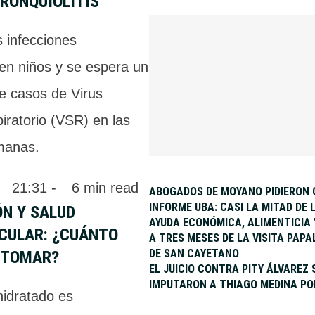
RONQUIOLITIS
 infecciones
 en niños y se espera un
e casos de Virus
piratorio (VSR) en las
manas.
 
21:31
 - 
6
 min read
ABOGADOS DE MOYANO PIDIERON 
INFORME UBA: CASI LA MITAD DE
ÓN Y SALUD
AYUDA ECONÓMICA, ALIMENTICIA
CULAR: ¿CUÁNTO
A TRES MESES DE LA VISITA PAPA
DE SAN CAYETANO
 TOMAR?
EL JUICIO CONTRA PITY ÁLVAREZ 
IMPUTARON A THIAGO MEDINA P
idratado es