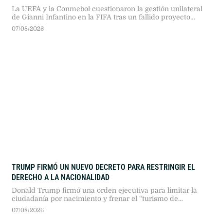
La UEFA y la Conmebol cuestionaron la gestión unilateral
de Gianni Infantino en la FIFA tras un fallido proyecto
financiero. Pese a las tensiones y la amenaza de boicot
07/08/2026
europeo, el dirigente buscará la reelección en 2027 con
respaldo interno.
TRUMP FIRMÓ UN NUEVO DECRETO PARA RESTRINGIR EL
DERECHO A LA NACIONALIDAD
Donald Trump firmó una orden ejecutiva para limitar la
ciudadanía por nacimiento y frenar el “turismo de
maternidad”. Pese al previo rechazo del Tribunal Supremo,
07/08/2026
la Casa Blanca insiste en restringir este derecho