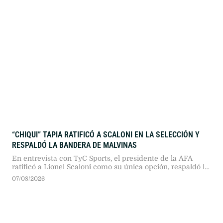
información estratégica.
“CHIQUI” TAPIA RATIFICÓ A SCALONI EN LA SELECCIÓN Y
RESPALDÓ LA BANDERA DE MALVINAS
En entrevista con TyC Sports, el presidente de la AFA
ratificó a Lionel Scaloni como su única opción, respaldó la
exhibición de la bandera de Malvinas y defendió la
07/08/2026
organización del fútbol argentino proyectando su gestión
hacia 2030.