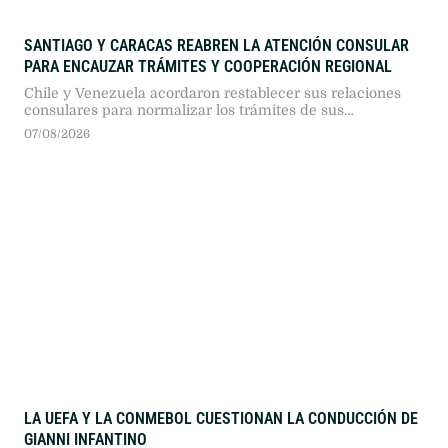
SANTIAGO Y CARACAS REABREN LA ATENCIÓN CONSULAR
PARA ENCAUZAR TRÁMITES Y COOPERACIÓN REGIONAL
Chile y Venezuela acordaron restablecer sus relaciones
consulares para normalizar los trámites de sus
ciudadanos y habilitar un canal de diálogo. El avance
07/08/2026
resulta clave para que la administración chilena pueda
coordinar la repatriación de migrantes en situación
irregular.
LA UEFA Y LA CONMEBOL CUESTIONAN LA CONDUCCIÓN DE
GIANNI INFANTINO