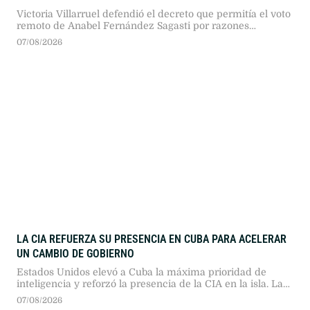
Victoria Villarruel defendió el decreto que permitía el voto
remoto de Anabel Fernández Sagasti por razones
médicas, aclarando que la definición quedaba en manos
07/08/2026
del pleno. Sin embargo, un planteo impulsado por Patricia
Bullrich anuló esa posibilidad.
LA CIA REFUERZA SU PRESENCIA EN CUBA PARA ACELERAR
UN CAMBIO DE GOBIERNO
Estados Unidos elevó a Cuba la máxima prioridad de
inteligencia y reforzó la presencia de la CIA en la isla. La
medida busca acelerar la caída del régimen castrista
07/08/2026
mediante asfixia económica, infiltración y recopilación de