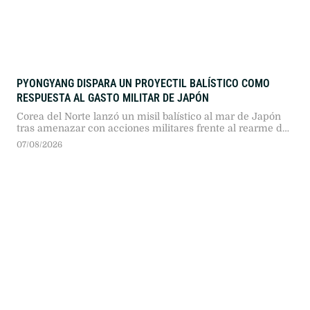
PYONGYANG DISPARA UN PROYECTIL BALÍSTICO COMO
RESPUESTA AL GASTO MILITAR DE JAPÓN
Corea del Norte lanzó un misil balístico al mar de Japón
tras amenazar con acciones militares frente al rearme de
Tokio. El ensayo responde a la nueva doctrina defensiva
07/08/2026
nipona y al incremento de la tensión en Asia Oriental.