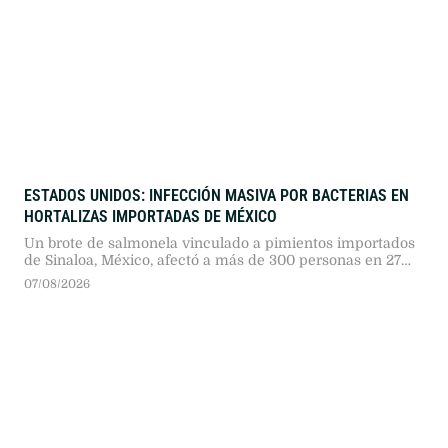
ESTADOS UNIDOS: INFECCIÓN MASIVA POR BACTERIAS EN
HORTALIZAS IMPORTADAS DE MÉXICO
Un brote de salmonela vinculado a pimientos importados
de Sinaloa, México, afectó a más de 300 personas en 27
estados de EE. UU. Cadenas gastronómicas retiraron el
07/08/2026
producto y las autoridades sanitarias investigan la cadena
de distribución importada.