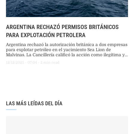
ARGENTINA RECHAZÓ PERMISOS BRITÁNICOS
PARA EXPLOTACIÓN PETROLERA
Argentina rechazó la autorización británica a dos empresas
para explotar petróleo en el yacimiento Sea Lion de
Malvinas. La Cancillería calificó la acción como ilegítima y
unilateral. El Gobierno anticipó que tomará medidas legales
12/12/2025
 - 
07:04
 - 
2
 min read
y sanciones contra cualquier empresa que participe en el
proyecto.
LAS MÁS LEÍDAS DEL DÍA