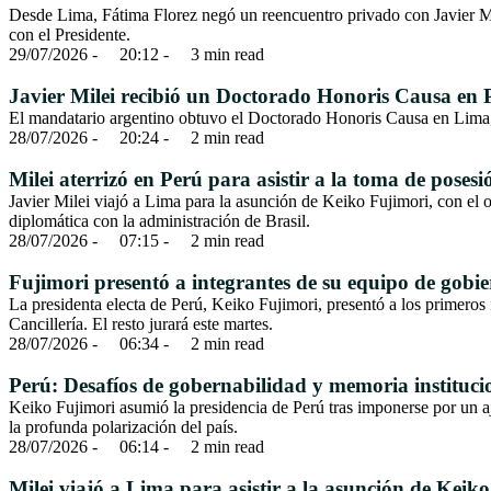
Desde Lima, Fátima Florez negó un reencuentro privado con Javier Mil
con el Presidente.
29/07/2026
 - 
20:12
 - 
3
 min read
Javier Milei recibió un Doctorado Honoris Causa en 
El mandatario argentino obtuvo el Doctorado Honoris Causa en Lima, r
28/07/2026
 - 
20:24
 - 
2
 min read
Milei aterrizó en Perú para asistir a la toma de poses
Javier Milei viajó a Lima para la asunción de Keiko Fujimori, con el
diplomática con la administración de Brasil.
28/07/2026
 - 
07:15
 - 
2
 min read
Fujimori presentó a integrantes de su equipo de gobi
La presidenta electa de Perú, Keiko Fujimori, presentó a los primero
Cancillería. El resto jurará este martes.
28/07/2026
 - 
06:34
 - 
2
 min read
Perú: Desafíos de gobernabilidad y memoria instituci
Keiko Fujimori asumió la presidencia de Perú tras imponerse por un a
la profunda polarización del país.
28/07/2026
 - 
06:14
 - 
2
 min read
Milei viajó a Lima para asistir a la asunción de Keik