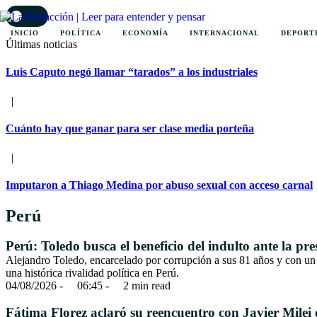
DARK
INICIO
POLÍTICA
ECONOMÍA
INTERNACIONAL
DEPORT
Últimas noticias
Luis Caputo negó llamar “tarados” a los industriales
|
Cuánto hay que ganar para ser clase media porteña
|
Imputaron a Thiago Medina por abuso sexual con acceso carnal
Perú
Perú: Toledo busca el beneficio del indulto ante la pr
Alejandro Toledo, encarcelado por corrupción a sus 81 años y con un d
una histórica rivalidad política en Perú.
04/08/2026
 - 
06:45
 - 
2
 min read
Fátima Florez aclaró su reencuentro con Javier Milei