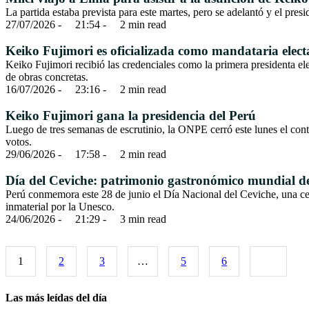
La partida estaba prevista para este martes, pero se adelantó y el presi
27/07/2026
 - 
21:54
 - 
2
 min read
Keiko Fujimori es oficializada como mandataria electa 
Keiko Fujimori recibió las credenciales como la primera presidenta el
de obras concretas.
16/07/2026
 - 
23:16
 - 
2
 min read
Keiko Fujimori gana la presidencia del Perú
Luego de tres semanas de escrutinio, la ONPE cerró este lunes el co
votos.
29/06/2026
 - 
17:58
 - 
2
 min read
Día del Ceviche: patrimonio gastronómico mundial d
Perú conmemora este 28 de junio el Día Nacional del Ceviche, una cel
inmaterial por la Unesco.
24/06/2026
 - 
21:29
 - 
3
 min read
1
2
3
…
5
6
Las más leídas del día