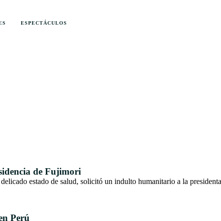
ES
ESPECTÁCULOS
esidencia de Fujimori
elicado estado de salud, solicitó un indulto humanitario a la president
 en Perú