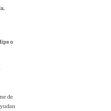
a.
dips o
n
ume de
 ayudan