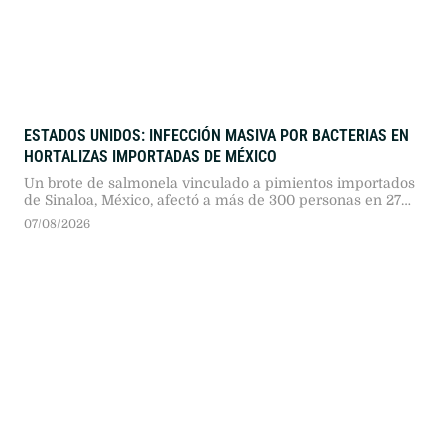
ESTADOS UNIDOS: INFECCIÓN MASIVA POR BACTERIAS EN
HORTALIZAS IMPORTADAS DE MÉXICO
Un brote de salmonela vinculado a pimientos importados
de Sinaloa, México, afectó a más de 300 personas en 27
estados de EE. UU. Cadenas gastronómicas retiraron el
07/08/2026
producto y las autoridades sanitarias investigan la cadena
de distribución importada.