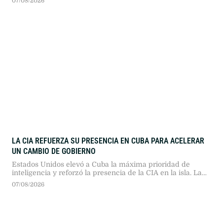
07/08/2026
del pleno. Sin embargo, un planteo impulsado por Patricia
Bullrich anuló esa posibilidad.
LA CIA REFUERZA SU PRESENCIA EN CUBA PARA ACELERAR
UN CAMBIO DE GOBIERNO
Estados Unidos elevó a Cuba la máxima prioridad de
inteligencia y reforzó la presencia de la CIA en la isla. La
medida busca acelerar la caída del régimen castrista
07/08/2026
mediante asfixia económica, infiltración y recopilación de
información estratégica.