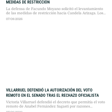
MEDIDAS DE RESTRICCIÓN
La defensa de Facundo Moyano solicitó el levantamiento
de las medidas de restricción hacia Candela Arizaga. Los
abogados fundamentaron el pedido en la declaración de la
07/08/2026
joven, quien negó situaciones de violencia de género y
manifestó su intención de retomar el vínculo.
VILLARRUEL DEFENDIÓ LA AUTORIZACIÓN DEL VOTO
REMOTO EN EL SENADO TRAS EL RECHAZO OFICIALISTA
Victoria Villarruel defendió el decreto que permitía el voto
remoto de Anabel Fernández Sagasti por razones
médicas, aclarando que la definición quedaba en manos