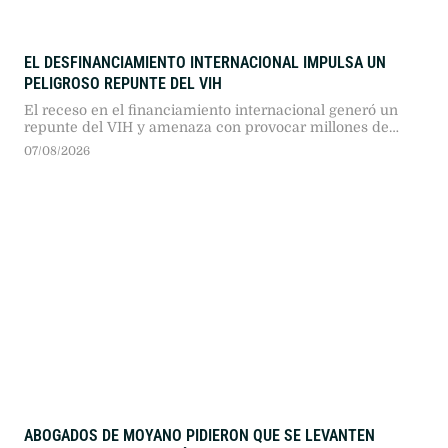
EL DESFINANCIAMIENTO INTERNACIONAL IMPULSA UN
PELIGROSO REPUNTE DEL VIH
El receso en el financiamiento internacional generó un
repunte del VIH y amenaza con provocar millones de
contagios. A pesar de los importantes avances científicos
07/08/2026
en fármacos preventivos, los recortes presupuestarios
comprometen la distribución y la atención médica.
ABOGADOS DE MOYANO PIDIERON QUE SE LEVANTEN