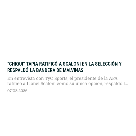
“CHIQUI” TAPIA RATIFICÓ A SCALONI EN LA SELECCIÓN Y
RESPALDÓ LA BANDERA DE MALVINAS
En entrevista con TyC Sports, el presidente de la AFA
ratificó a Lionel Scaloni como su única opción, respaldó la
exhibición de la bandera de Malvinas y defendió la
07/08/2026
organización del fútbol argentino proyectando su gestión
hacia 2030.