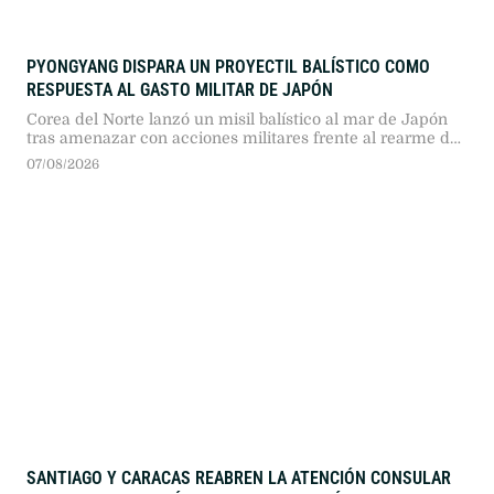
PYONGYANG DISPARA UN PROYECTIL BALÍSTICO COMO
RESPUESTA AL GASTO MILITAR DE JAPÓN
Corea del Norte lanzó un misil balístico al mar de Japón
tras amenazar con acciones militares frente al rearme de
Tokio. El ensayo responde a la nueva doctrina defensiva
07/08/2026
nipona y al incremento de la tensión en Asia Oriental.
SANTIAGO Y CARACAS REABREN LA ATENCIÓN CONSULAR