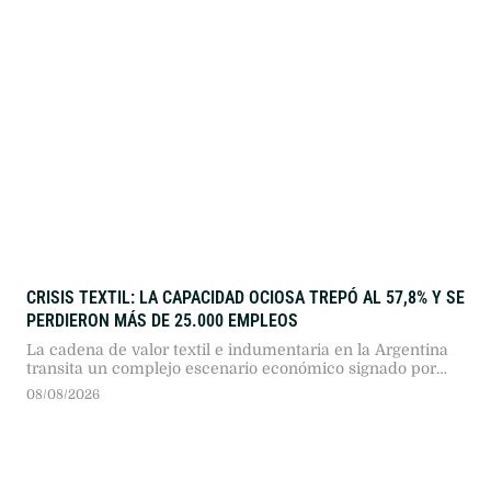
CRISIS TEXTIL: LA CAPACIDAD OCIOSA TREPÓ AL 57,8% Y SE
PERDIERON MÁS DE 25.000 EMPLEOS
La cadena de valor textil e indumentaria en la Argentina
transita un complejo escenario económico signado por
más de dos años consecutivos de caída en su actividad.
08/08/2026
Según el reporte de coyuntura publicado por la Fundación
Protejer, el sector presenta descensos profundos en todos
sus eslabones, en un marco general donde "la industria
manufacturera registró …