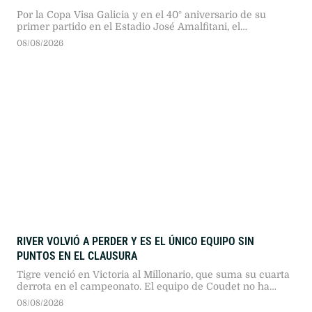
Por la Copa Visa Galicia y en el 40° aniversario de su
primer partido en el Estadio José Amalfitani, el
seleccionado argentino dio pelea ante los bicampeones
08/08/2026
del mundo en un duelo sumamente físico.
RIVER VOLVIÓ A PERDER Y ES EL ÚNICO EQUIPO SIN
PUNTOS EN EL CLAUSURA
Tigre venció en Victoria al Millonario, que suma su cuarta
derrota en el campeonato. El equipo de Coudet no ha
podido marcar goles desde que comenzó el torneo.
08/08/2026