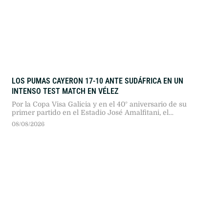
LOS PUMAS CAYERON 17-10 ANTE SUDÁFRICA EN UN
INTENSO TEST MATCH EN VÉLEZ
Por la Copa Visa Galicia y en el 40° aniversario de su
primer partido en el Estadio José Amalfitani, el
seleccionado argentino dio pelea ante los bicampeones
08/08/2026
del mundo en un duelo sumamente físico.