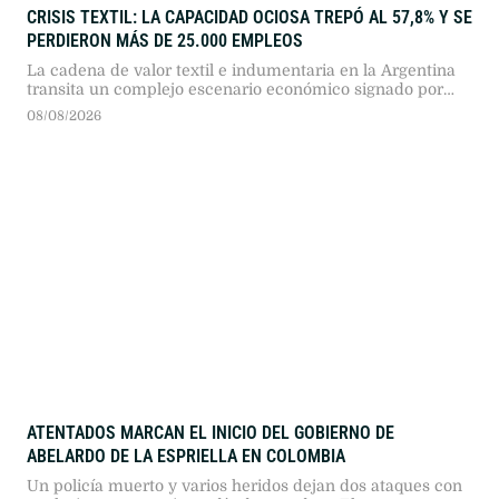
CRISIS TEXTIL: LA CAPACIDAD OCIOSA TREPÓ AL 57,8% Y SE
PERDIERON MÁS DE 25.000 EMPLEOS
La cadena de valor textil e indumentaria en la Argentina
transita un complejo escenario económico signado por
más de dos años consecutivos de caída en su actividad.
08/08/2026
Según el reporte de coyuntura publicado por la Fundación
Protejer, el sector presenta descensos profundos en todos
sus eslabones, en un marco general donde "la industria
manufacturera registró …
ATENTADOS MARCAN EL INICIO DEL GOBIERNO DE
ABELARDO DE LA ESPRIELLA EN COLOMBIA
Un policía muerto y varios heridos dejan dos ataques con