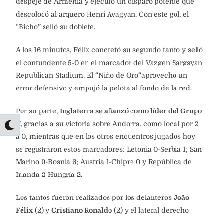
despeje de Armenia y ejecutó un disparo potente que
descolocó al arquero Henri Avagyan. Con este gol, el
“Bicho” selló su doblete.
A los 16 minutos, Félix concretó su segundo tanto y selló
el contundente 5-0 en el marcador del Vazgen Sargsyan
Republican Stadium. El “Niño de Oro“aprovechó un
error defensivo y empujó la pelota al fondo de la red.
Por su parte,
Inglaterra se afianzó como líder del Grupo
K
, gracias a su victoria sobre Andorra. como local por 2
a 0, mientras que en los otros encuentros jugados hoy
se registraron estos marcadores: Letonia 0-Serbia 1; San
Marino 0-Bosnia 6; Austria 1-Chipre 0 y República de
Irlanda 2-Hungría 2.
Los tantos fueron realizados por los delanteros
João
Félix
(2) y
Cristiano Ronaldo
(2) y el lateral derecho