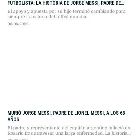
FUTBOLISTA: LA HISTORIA DE JORGE MESSI, PADRE DE
LIONEL
El apoyo y apuesta por su hijo terminó cambiando para
siempre la historia del fútbol mundial.
08/08/2026
MURIÓ JORGE MESSI, PADRE DE LIONEL MESSI, A LOS 68
AÑOS
El padre y representante del capitán argentino falleció en
Rosario tras atravesar una larga enfermedad. La historia
del hombre que impulsó el sueño europeo del astro