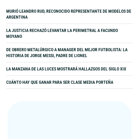
tras la denuncia de su prima Iara Agustina Ledesma. La
07/08/2026
causa tramita en el fuero juvenil de La Matanza por
hechos ocurridos hace seis años en Virrey del Pino.
MURIÓ LEANDRO RUD, RECONOCIDO REPRESENTANTE DE MODELOS DE
ARGENTINA
LA JUSTICIA RECHAZÓ LEVANTAR LA PERIMETRAL A FACUNDO
MOYANO
DE OBRERO METALÚRGICO A MANAGER DEL MEJOR FUTBOLISTA: LA
HISTORIA DE JORGE MESSI, PADRE DE LIONEL
LA MANZANA DE LAS LUCES MOSTRARÁ HALLAZGOS DEL SIGLO XIX
CUÁNTO HAY QUE GANAR PARA SER CLASE MEDIA PORTEÑA