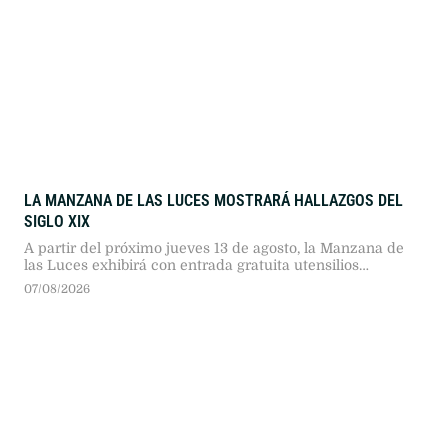
LA MANZANA DE LAS LUCES MOSTRARÁ HALLAZGOS DEL
SIGLO XIX
A partir del próximo jueves 13 de agosto, la Manzana de
las Luces exhibirá con entrada gratuita utensilios
domésticos y loza del siglo XIX hallados en el predio, para
07/08/2026
revelar cómo vivían los porteños en esa época.