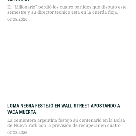
El “Millonario” perdió los cuatro partidos que disputó este
semestre y su director técnico está en la cuerda floja.
07/08/2026
LOMA NEGRA FESTEJÓ EN WALL STREET APOSTANDO A
VACA MUERTA
La cementera argentina festejó su centenario en la Bolsa
de Nueva York con la previsión de recuperar en cuatro
años sus niveles históricos de producción, impulsada por
07/08/2026
grandes inversiones energéticas y mineras.