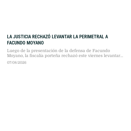
LA JUSTICIA RECHAZÓ LEVANTAR LA PERIMETRAL A
FACUNDO MOYANO
Luego de la presentación de la defensa de Facundo
Moyano, la fiscalía porteña rechazó este viernes levantar
la perimetral de 300 metros. Las autoridades
07/08/2026
consideraron prematuro desestimar la protección a
Candela Arizaga sin informes previos de riesgo probados.