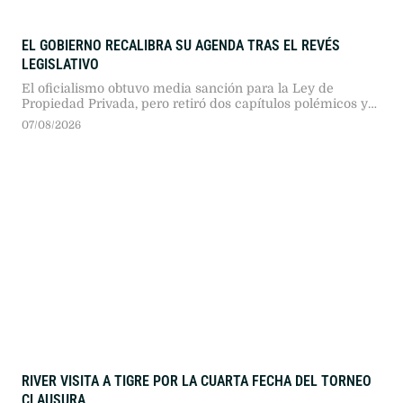
EL GOBIERNO RECALIBRA SU AGENDA TRAS EL REVÉS
LEGISLATIVO
El oficialismo obtuvo media sanción para la Ley de
Propiedad Privada, pero retiró dos capítulos polémicos y
abrió una discusión interna sobre la estrategia legislativa,
07/08/2026
la comunicación y el vínculo con sus aliados.
RIVER VISITA A TIGRE POR LA CUARTA FECHA DEL TORNEO
CLAUSURA