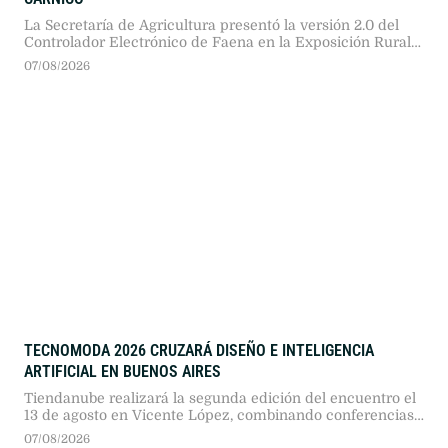
La Secretaría de Agricultura presentó la versión 2.0 del
Controlador Electrónico de Faena en la Exposición Rural
2026. Tras una prueba piloto en doce plantas, proyectan
07/08/2026
extender las cajas negras a 480 establecimientos
frigoríficos del país.
TECNOMODA 2026 CRUZARÁ DISEÑO E INTELIGENCIA
ARTIFICIAL EN BUENOS AIRES
Tiendanube realizará la segunda edición del encuentro el
13 de agosto en Vicente López, combinando conferencias
sobre inteligencia artificial, comercio electrónico y tres
07/08/2026