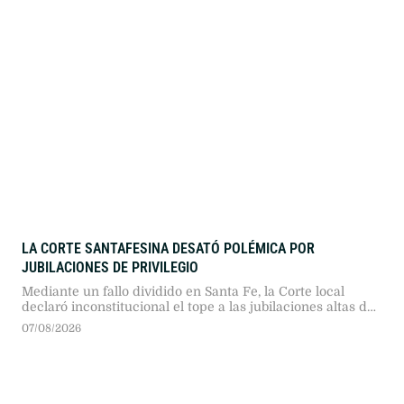
desfiles de marcas locales.
LA CORTE SANTAFESINA DESATÓ POLÉMICA POR
JUBILACIONES DE PRIVILEGIO
Mediante un fallo dividido en Santa Fe, la Corte local
declaró inconstitucional el tope a las jubilaciones altas de
la reforma de Maximiliano Pullaro, avalando haberes de
07/08/2026
$18 millones al considerar que congelar aumentos vulnera
la movilidad constitucional.