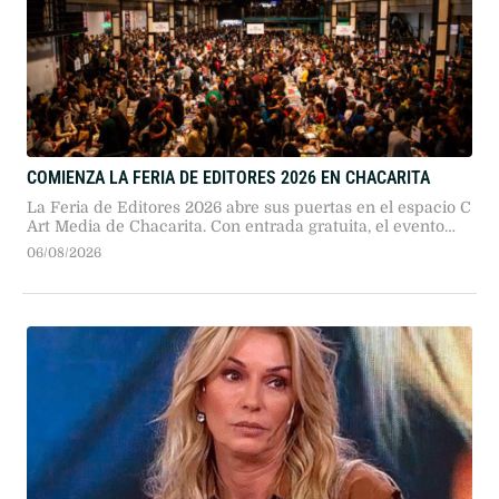
COMIENZA LA FERIA DE EDITORES 2026 EN CHACARITA
La Feria de Editores 2026 abre sus puertas en el espacio C
Art Media de Chacarita. Con entrada gratuita, el evento
reúne a más de 330 sellos independientes, invitados
06/08/2026
internacionales, charlas de autores y actividades
profesionales durante cuatro jornadas.