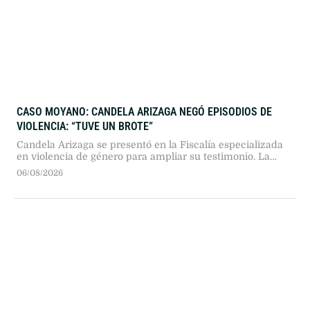
CASO MOYANO: CANDELA ARIZAGA NEGÓ EPISODIOS DE
VIOLENCIA: “TUVE UN BROTE”
Candela Arizaga se presentó en la Fiscalía especializada
en violencia de género para ampliar su testimonio. La
joven negó haber sufrido agresiones por parte de Facundo
06/08/2026
Moyano y aseguró que atravesó un brote psiquiátrico
durante la madrugada del hecho.