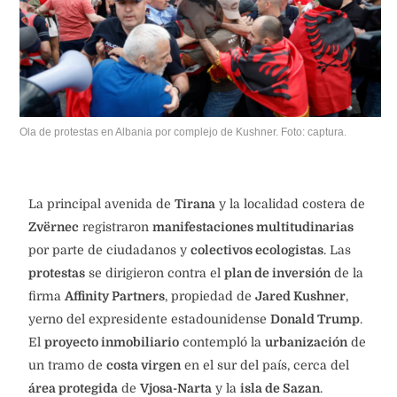
Ola de protestas en Albania por complejo de Kushner. Foto: captura.
La principal avenida de
Tirana
y la localidad costera de
Zvërnec
registraron
manifestaciones multitudinarias
por parte de ciudadanos y
colectivos ecologistas
. Las
protestas
se dirigieron contra el
plan de inversión
de la
firma
Affinity Partners
, propiedad de
Jared Kushner
,
yerno del expresidente estadounidense
Donald Trump
.
El
proyecto inmobiliario
contempló la
urbanización
de
un tramo de
costa virgen
en el sur del país, cerca del
área protegida
de
Vjosa-Narta
y la
isla de Sazan
.