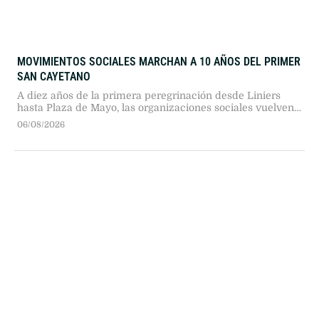
MOVIMIENTOS SOCIALES MARCHAN A 10 AÑOS DEL PRIMER
SAN CAYETANO
A diez años de la primera peregrinación desde Liniers
hasta Plaza de Mayo, las organizaciones sociales vuelven
a marchar este 7 de agosto. La UTEP, la CGT y las CTA
06/08/2026
realizarán una jornada de protesta por trabajo, alimentos y
derechos.