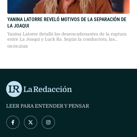
YANINA LATORRE REVELÓ MOTIVOS DE LA SEPARACIÓN DE
LA JOAQUI
Yanina Latorre detalló los desencadenantes de la ruptura
entre La Joaqui y Luck Ra. Según la conductora, las
distintas expectativas de vida y proyectos personales
06/08/2026
provocaron el quiebre de la relación durante un viaje
conjunto a Madrid.
LEER PARA ENTENDER Y PENSAR