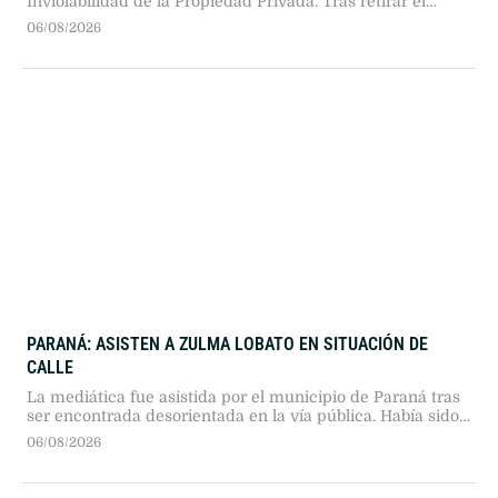
Inviolabilidad de la Propiedad Privada. Tras retirar el
controvertido capítulo sobre la venta de tierras a
06/08/2026
extranjeros, el oficialismo busca la aprobación general en
medio de fuertes críticas opositoras.
PARANÁ: ASISTEN A ZULMA LOBATO EN SITUACIÓN DE
CALLE
La mediática fue asistida por el municipio de Paraná tras
ser encontrada desorientada en la vía pública. Había sido
desalojada de su vivienda en Buenos Aires un mes atrás y
06/08/2026
las autoridades buscan contactar a sus allegados.