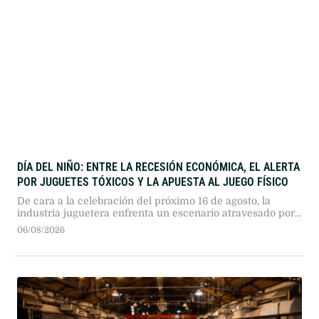
DÍA DEL NIÑO: ENTRE LA RECESIÓN ECONÓMICA, EL ALERTA
POR JUGUETES TÓXICOS Y LA APUESTA AL JUEGO FÍSICO
De cara a la celebración del próximo 16 de agosto, la
industria juguetera enfrenta un escenario atravesado por
el menor consumo y la caída sostenida de la natalidad.
06/08/2026
Operativos judiciales detectaron en Rosario productos
importados con niveles críticos de benceno, mientras el
sector confía en el financiamiento bancario y en el
impulso del cine para …