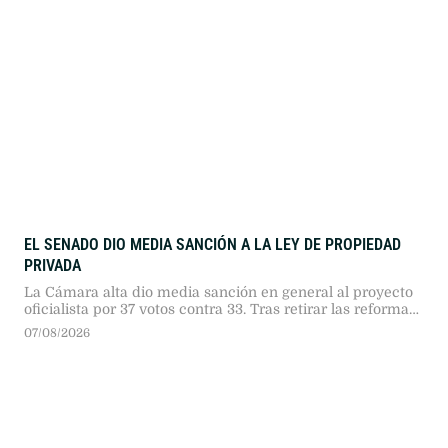
EL SENADO DIO MEDIA SANCIÓN A LA LEY DE PROPIEDAD
PRIVADA
La Cámara alta dio media sanción en general al proyecto
oficialista por 37 votos contra 33. Tras retirar las reformas
de Manejo del Fuego y Tierras, la sesión registró duros
07/08/2026
cruces entre senadores.