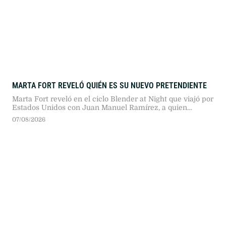
MARTA FORT REVELÓ QUIÉN ES SU NUEVO PRETENDIENTE
Marta Fort reveló en el ciclo Blender at Night que viajó por
Estados Unidos con Juan Manuel Ramírez, a quien
conoció tras la viralización del concurso para conseguir
07/08/2026
pareja lanzado meses atrás en la plataforma.