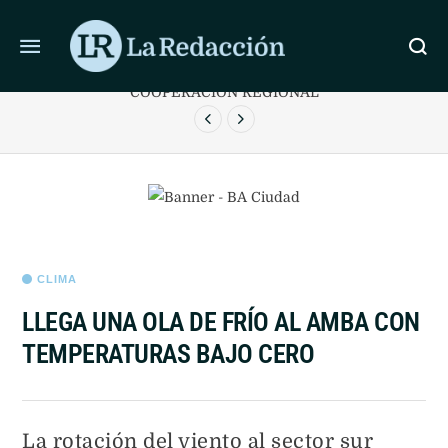
ÚLTIMAS NOTICIAS
SANTIAGO Y CARACAS REABREN LA ATENCIÓN
T
CONSULAR PARA ENCAUZAR TRÁMITES Y
COOPERACIÓN REGIONAL
CLIMA
LLEGA UNA OLA DE FRÍO AL AMBA CON
TEMPERATURAS BAJO CERO
La rotación del viento al sector sur