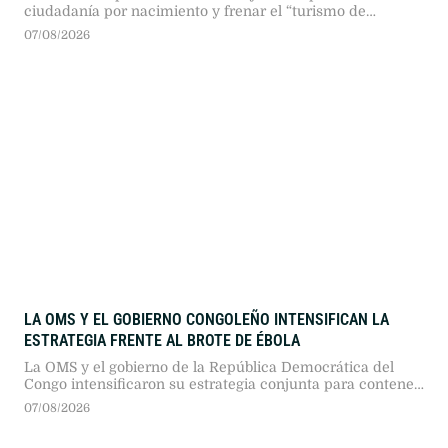
ciudadanía por nacimiento y frenar el “turismo de
maternidad”. Pese al previo rechazo del Tribunal Supremo,
07/08/2026
la Casa Blanca insiste en restringir este derecho
constitucional a ciertos sectores extranjeros.
LA OMS Y EL GOBIERNO CONGOLEÑO INTENSIFICAN LA
ESTRATEGIA FRENTE AL BROTE DE ÉBOLA
La OMS y el gobierno de la República Democrática del
Congo intensificaron su estrategia conjunta para contener
un letal brote de ébola. La cumbre en Kinsasa acordó
07/08/2026
acelerar la ayuda sanitaria y coordinar recursos tras
registrarse más de 1.800 fallecidos.