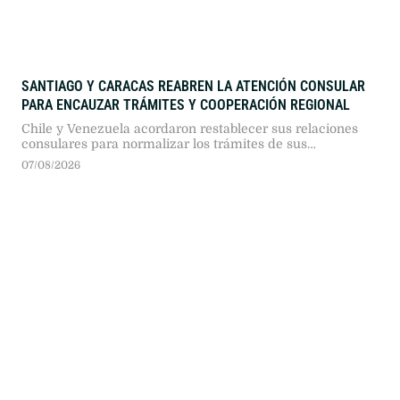
SANTIAGO Y CARACAS REABREN LA ATENCIÓN CONSULAR
PARA ENCAUZAR TRÁMITES Y COOPERACIÓN REGIONAL
Chile y Venezuela acordaron restablecer sus relaciones
consulares para normalizar los trámites de sus
ciudadanos y habilitar un canal de diálogo. El avance
07/08/2026
resulta clave para que la administración chilena pueda
coordinar la repatriación de migrantes en situación
irregular.