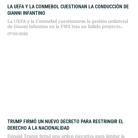
LA UEFA Y LA CONMEBOL CUESTIONAN LA CONDUCCIÓN DE
GIANNI INFANTINO
La UEFA y la Conmebol cuestionaron la gestión unilateral
de Gianni Infantino en la FIFA tras un fallido proyecto
financiero. Pese a las tensiones y la amenaza de boicot
07/08/2026
europeo, el dirigente buscará la reelección en 2027 con
respaldo interno.
TRUMP FIRMÓ UN NUEVO DECRETO PARA RESTRINGIR EL
DERECHO A LA NACIONALIDAD
Donald Trump firmó una orden ejecutiva para limitar la