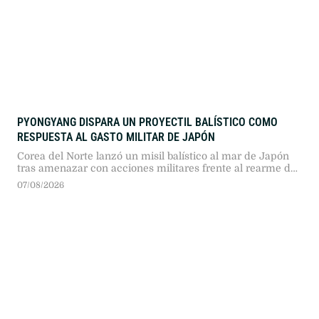
PYONGYANG DISPARA UN PROYECTIL BALÍSTICO COMO
RESPUESTA AL GASTO MILITAR DE JAPÓN
Corea del Norte lanzó un misil balístico al mar de Japón
tras amenazar con acciones militares frente al rearme de
Tokio. El ensayo responde a la nueva doctrina defensiva
07/08/2026
nipona y al incremento de la tensión en Asia Oriental.