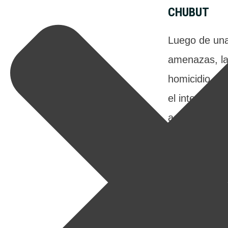
CHUBUT
Luego de una
amenazas, la 
homicidio de
el intento de
agresor en C
02/07/2026
 -
GLINSKI A
SÚPER RIGI
ABANDONO 
El diputado n