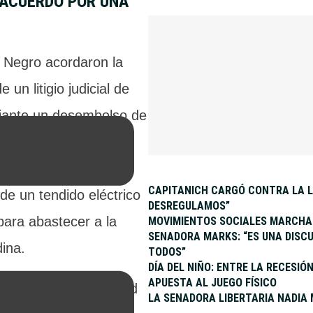
 ACUERDO POR UNA
 Negro acordaron la
 un litigio judicial de
iante un desembolso de
nes de pesos. El
o contempla la
CAPITANICH CARGÓ CONTRA LA L
de un tendido eléctrico
DESREGULAMOS”
para abastecer a la
MOVIMIENTOS SOCIALES MARCHAN
SENADORA MARKS: “ES UNA DISCU
ina.
TODOS”
DÍA DEL NIÑO: ENTRE LA RECESI
APUESTA AL JUEGO FÍSICO
 
21:03
 - 
2
 min read
LA SENADORA LIBERTARIA NADIA 