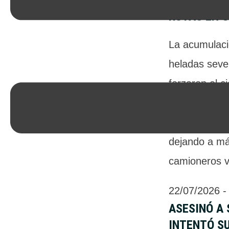
TEMPORAL 
RUTAS EN 
La acumulaci
heladas sever
forzaron el c
cuatro cruces
complejos tu
dejando a má
camioneros v
22/07/2026
 -
ASESINÓ A 
INTENTÓ SU