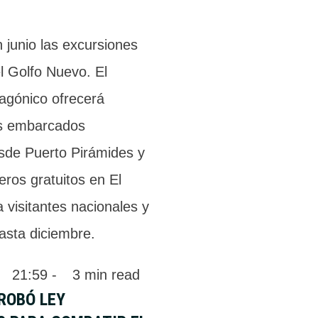
n junio las excursiones
l Golfo Nuevo. El
tagónico ofrecerá
os embarcados
sde Puerto Pirámides y
ros gratuitos en El
a visitantes nacionales y
asta diciembre.
 
21:59
 - 
3
 min read
ROBÓ LEY