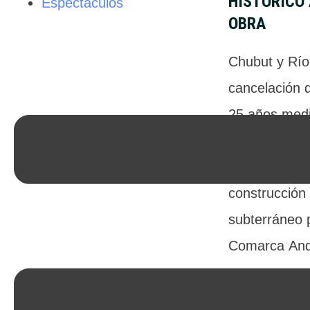
HISTÓRICO
Espectáculos
OBRA
Chubut y Río
cancelación de
25 años med
27.463 millo
entendimient
construcción 
subterráneo 
Comarca And
22/07/2026
 -