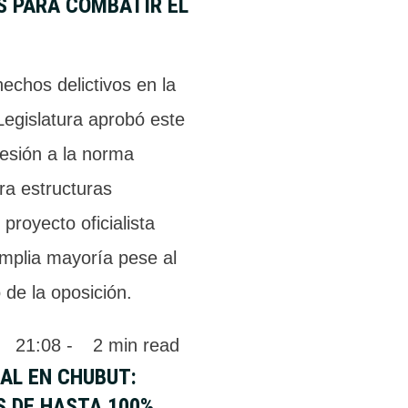
S PARA COMBATIR EL
echos delictivos en la
 Legislatura aprobó este
hesión a la norma
ra estructuras
 proyecto oficialista
mplia mayoría pese al
 de la oposición.
 
21:08
 - 
2
 min read
CAL EN CHUBUT:
S DE HASTA 100%