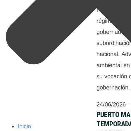
Patria critic
régimen impos
gobernador I
subordinació
nacional. Adv
ambiental en 
su vocación d
gobernación.
24/06/2026
 -
PUERTO MA
TEMPORADA
Inicio