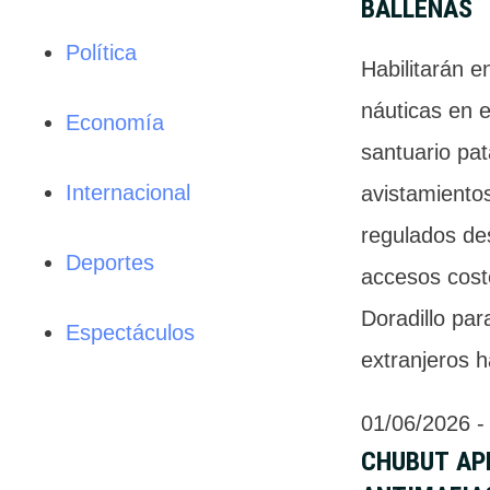
BALLENAS
Política
Habilitarán e
náuticas en e
Economía
santuario pa
Internacional
avistamient
regulados de
Deportes
accesos coste
Doradillo par
Espectáculos
extranjeros h
01/06/2026
 -
CHUBUT AP