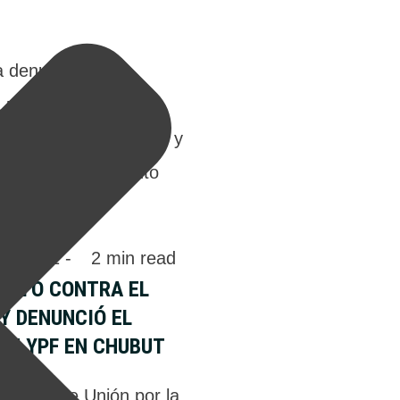
 denuncia por
policía descubrió el
 un vecino de 69 años y
 suicidio del presunto
hubut.
 
22:51
 - 
2
 min read
PUNTÓ CONTRA EL
 Y DENUNCIÓ EL
DE YPF EN CHUBUT
acional de Unión por la