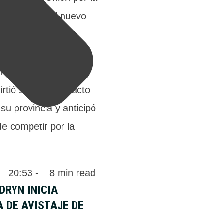
ó con dureza el nuevo
itivo y acusó al
gnacio Torres de
n ante el Gobierno
irtió sobre el impacto
su provincia y anticipó
e competir por la
 
20:53
 - 
8
 min read
DRYN INICIA
 DE AVISTAJE DE