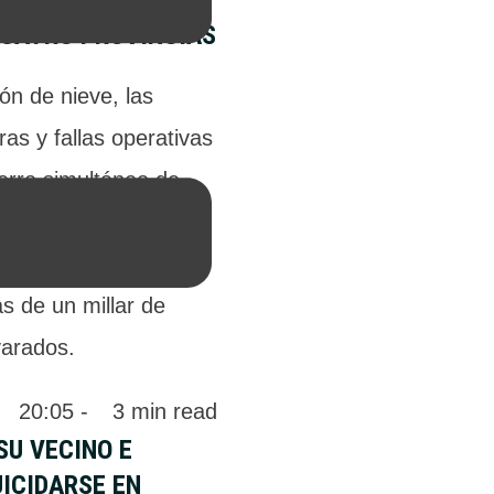
DE NIEVE BLOQUEA
CUATRO PROVINCIAS
ón de nieve, las
as y fallas operativas
ierre simultáneo de
 hacia Chile, aislando
rísticos en Mendoza y
s de un millar de
arados.
 
20:05
 - 
3
 min read
SU VECINO E
ICIDARSE EN