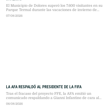
El Municipio de Dolores superó los 7.600 visitantes en su
Parque Termal durante las vacaciones de invierno de
2026. La cifra representó un incremento del 29 por ciento
07/08/2026
frente al año anterior, en un contexto provincial signado
por caídas superiores al 20 por ciento en el sector.
LA AFA RESPALDÓ AL PRESIDENTE DE LA FIFA
Tras el fracaso del proyecto FFE, la AFA emitió un
comunicado respaldando a Gianni Infantino de cara al
Congreso FIFA 2027 en Marruecos, destacando su
06/08/2026
gobernanza y diferenciándose del rechazo europeo.