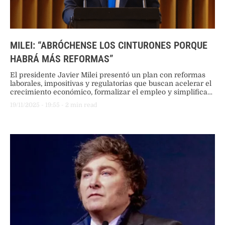
MILEI: “ABRÓCHENSE LOS CINTURONES PORQUE
HABRÁ MÁS REFORMAS”
El presidente Javier Milei presentó un plan con reformas
laborales, impositivas y regulatorias que buscan acelerar el
crecimiento económico, formalizar el empleo y simplificar
el sistema tributario. Advirtió que la mejora en el bolsillo
19/11/2025
 - 
19:55
 - 
2
 min read
será gradual y destacó la importancia del apoyo
empresarial para consolidar las medidas.