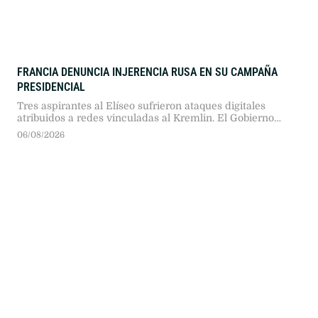
FRANCIA DENUNCIA INJERENCIA RUSA EN SU CAMPAÑA
PRESIDENCIAL
Tres aspirantes al Elíseo sufrieron ataques digitales
atribuidos a redes vinculadas al Kremlin. El Gobierno
propone endurecer sanciones penales mientras la
06/08/2026
oposición debate la regulación de plataformas en vísperas
electorales.