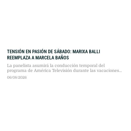
TENSIÓN EN PASIÓN DE SÁBADO: MARIXA BALLI
REEMPLAZA A MARCELA BAÑOS
La panelista asumirá la conducción temporal del
programa de América Televisión durante las vacaciones
de la conductora titular, tras un acuerdo entre señales y
06/08/2026
en medio de una histórica rivalidad mediática.