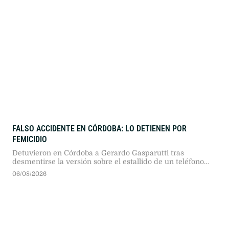
FALSO ACCIDENTE EN CÓRDOBA: LO DETIENEN POR
FEMICIDIO
Detuvieron en Córdoba a Gerardo Gasparutti tras
desmentirse la versión sobre el estallido de un teléfono
móvil en su automóvil. La fiscalía lo imputó por el
06/08/2026
femicidio de su esposa, María Lucila Pagani.