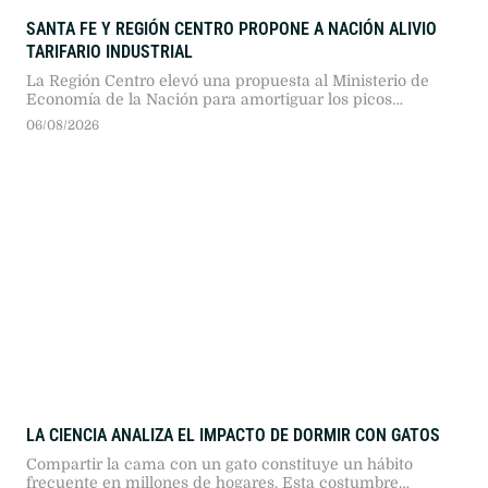
SANTA FE Y REGIÓN CENTRO PROPONE A NACIÓN ALIVIO
TARIFARIO INDUSTRIAL
La Región Centro elevó una propuesta al Ministerio de
Economía de la Nación para amortiguar los picos
tarifarios de invierno en las industrias. La iniciativa
06/08/2026
plantea distribuir los pagos en primavera y verano, sin
requerir subsidios ni fondos públicos adicionales.
LA CIENCIA ANALIZA EL IMPACTO DE DORMIR CON GATOS
Compartir la cama con un gato constituye un hábito
frecuente en millones de hogares. Esta costumbre