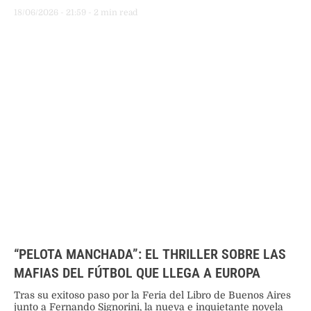
haber liderado redes de influencia, defendió su inocencia y
18/06/2026
 - 
21:59
 - 
2
 min read
el juez descartó dictar medidas restrictivas de libertad.
“PELOTA MANCHADA”: EL THRILLER SOBRE LAS
MAFIAS DEL FÚTBOL QUE LLEGA A EUROPA
Tras su exitoso paso por la Feria del Libro de Buenos Aires
junto a Fernando Signorini, la nueva e inquietante novela