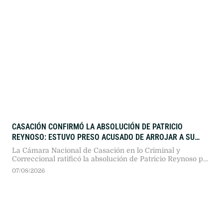
CASACIÓN CONFIRMÓ LA ABSOLUCIÓN DE PATRICIO
REYNOSO: ESTUVO PRESO ACUSADO DE ARROJAR A SU
NOVIA DESDE UN BALCÓN
La Cámara Nacional de Casación en lo Criminal y
Correccional ratificó la absolución de Patricio Reynoso por
la caída y muerte de su novia, Pilar Riesco, en 2020. El
07/08/2026
tribunal fundamentó que no existen pruebas suficientes
que acrediten la comisión de un femicidio.