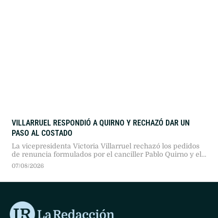
VILLARRUEL RESPONDIÓ A QUIRNO Y RECHAZÓ DAR UN
PASO AL COSTADO
La vicepresidenta Victoria Villarruel rechazó los pedidos
de renuncia formulados por el canciller Pablo Quirno y el
jefe de Gabinete, Diego Santilli. En las puertas de la
07/08/2026
Catedral Metropolitana, la funcionaria ratificó su
compromiso institucional y justificó la expresión de
disensos.