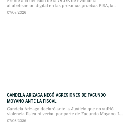
Frente a la decisión de la OCDE de evaluar la
alfabetización digital en las próximas pruebas PISA, la
provincia avanza con el programa Edutec en más de cien
07/08/2026
escuelas secundarias. La estrategia combina tecnología
aplicada a Lengua, Matemática y Ciencias con
capacitación docente y controles éticos.
CANDELA ARIZAGA NEGÓ AGRESIONES DE FACUNDO
MOYANO ANTE LA FISCAL
Candela Arizaga declaró ante la Justicia que no sufrió
violencia física ni verbal por parte de Facundo Moyano. La
joven explicó que atravesó un brote psicótico producto del
07/08/2026
consumo de cocaína y solicitó que se levante la restricción
de acercamiento impuesta al dirigente.