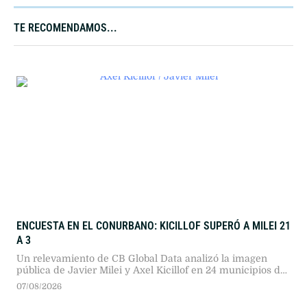
TE RECOMENDAMOS...​
ENCUESTA EN EL CONURBANO: KICILLOF SUPERÓ A MILEI 21
A 3
Un relevamiento de CB Global Data analizó la imagen
pública de Javier Milei y Axel Kicillof en 24 municipios del
Gran Buenos Aires. El gobernador bonaerense se impuso
07/08/2026
en 21 distritos, mientras que el Presidente lideró en tres
comunas de la zona norte.