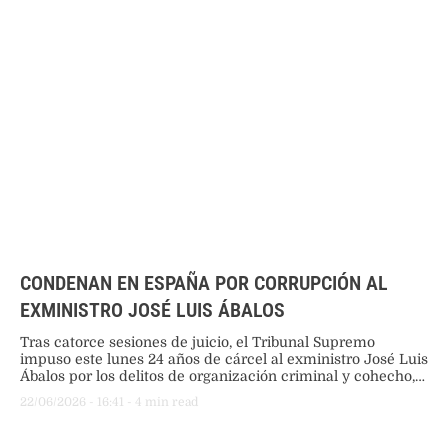
CONDENAN EN ESPAÑA POR CORRUPCIÓN AL
EXMINISTRO JOSÉ LUIS ÁBALOS
Tras catorce sesiones de juicio, el Tribunal Supremo
impuso este lunes 24 años de cárcel al exministro José Luis
Ábalos por los delitos de organización criminal y cohecho,
suspendiendo el ingreso a prisión del empresario Víctor de
22/06/2026
 - 
16:41
 - 
4
 min read
Aldama por su confesión.