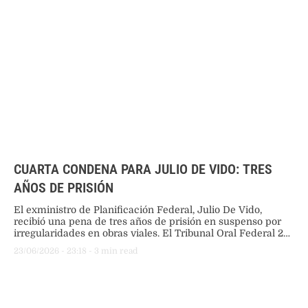
CUARTA CONDENA PARA JULIO DE VIDO: TRES
AÑOS DE PRISIÓN
El exministro de Planificación Federal, Julio De Vido,
recibió una pena de tres años de prisión en suspenso por
irregularidades en obras viales. El Tribunal Oral Federal 2
dictó el veredicto este martes.
23/06/2026
 - 
23:18
 - 
3
 min read