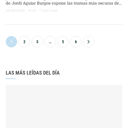
de Jordi Aguiar Burgos expone las tramas más oscuras del
deporte global en una gira que desembarcará en España y
08/06/2026
 - 
14:35
 - 
7
 min read
Uruguay.
1
2
3
…
5
6
LAS MÁS LEÍDAS DEL DÍA