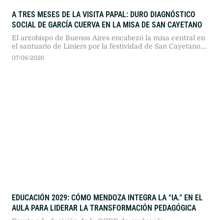
A TRES MESES DE LA VISITA PAPAL: DURO DIAGNÓSTICO
SOCIAL DE GARCÍA CUERVA EN LA MISA DE SAN CAYETANO
El arzobispo de Buenos Aires encabezó la misa central en
el santuario de Liniers por la festividad de San Cayetano.
Durante su homilía, cuestionó a la clase dirigente, advirtió
07/08/2026
sobre la pérdida del poder adquisitivo y reclamó salarios y
empleos dignos.
EDUCACIÓN 2029: CÓMO MENDOZA INTEGRA LA “IA.” EN EL
AULA PARA LIDERAR LA TRANSFORMACIÓN PEDAGÓGICA