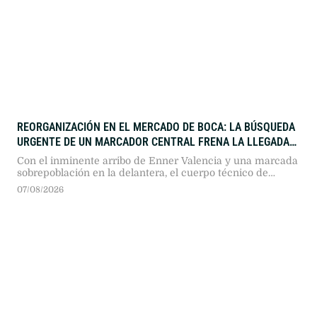
REORGANIZACIÓN EN EL MERCADO DE BOCA: LA BÚSQUEDA
URGENTE DE UN MARCADOR CENTRAL FRENA LA LLEGADA
DEL CHIMY ÁVILA
Con el inminente arribo de Enner Valencia y una marcada
sobrepoblación en la delantera, el cuerpo técnico de
Rodolfo Arruabarrena redefinió las prioridades del libro de
07/08/2026
pases. El Consejo de Fútbol puso en pausa el acuerdo con
el ex-Betis para destinar esfuerzos y recursos al armado
de la zaga defensiva.