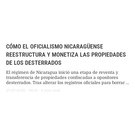
CÓMO EL OFICIALISMO NICARAGÜENSE
REESTRUCTURA Y MONETIZA LAS PROPIEDADES
DE LOS DESTERRADOS
El régimen de Nicaragua inició una etapa de reventa y
transferencia de propiedades confiscadas a opositores
desterrados. Tras alterar los registros oficiales para borrar a
los dueños originales, el Estado comercializa estos bienes,
27/07/2026
 - 
06:18
 - 
2
 min read
generando una futura e millonaria deuda indemnizatoria.