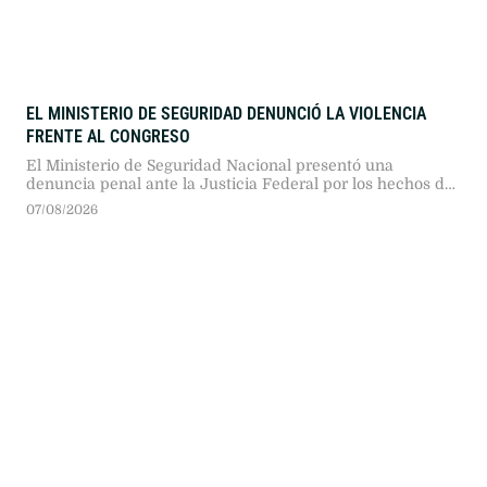
EL MINISTERIO DE SEGURIDAD DENUNCIÓ LA VIOLENCIA
FRENTE AL CONGRESO
El Ministerio de Seguridad Nacional presentó una
denuncia penal ante la Justicia Federal por los hechos de
violencia ocurridos frente al Congreso durante la sesión
07/08/2026
del Senado. La cartera solicitó la identificación de
responsables y organizadores por delitos contra el orden
constitucional.