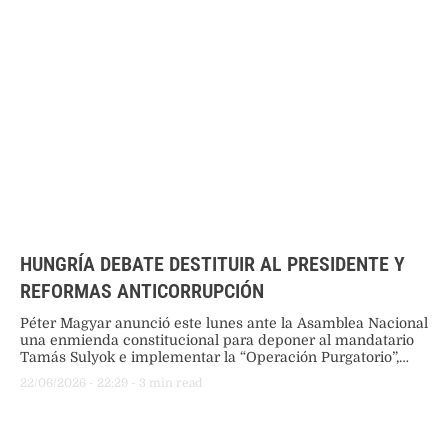
HUNGRÍA DEBATE DESTITUIR AL PRESIDENTE Y
REFORMAS ANTICORRUPCIÓN
Péter Magyar anunció este lunes ante la Asamblea Nacional
una enmienda constitucional para deponer al mandatario
Tamás Sulyok e implementar la “Operación Purgatorio”,
una reforma legal integral dirigida a erradicar la corrupción
22/06/2026
 - 
22:29
 - 
3
 min read
sistémica en Hungría.