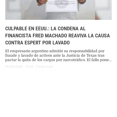
CULPABLE EN EEUU.: LA CONDENA AL
FINANCISTA FRED MACHADO REAVIVA LA CAUSA
CONTRA ESPERT POR LAVADO
El empresario argentino admitió su responsabilidad por
fraude y lavado de activos ante la Justicia de Texas tras
pactar la quita de los cargos por narcotráfico. El fallo pone
bajo la lupa la transferencia de 200 mil dólares que recibió
05/08/2026
 - 
14:56
 - 
3
 min read
el ex legislador libertario.