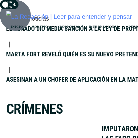
DA
RK
Últimas noticias
EL SENADO DIO MEDIA SANCIÓN A LA LEY DE PROP
INICIO
POLÍTICA
ECONOMÍA
INTERNACIONAL
DEP
|
MARTA FORT REVELÓ QUIÉN ES SU NUEVO PRETEN
|
ASESINAN A UN CHOFER DE APLICACIÓN EN LA MA
CRÍMENES
IMPUTARON 