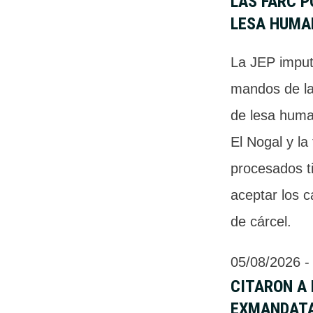
LAS FARC P
LESA HUMA
La JEP imput
mandos de l
de lesa huma
El Nogal y la
procesados t
aceptar los 
de cárcel.
05/08/2026
 -
CITARON A
EXMANDATA