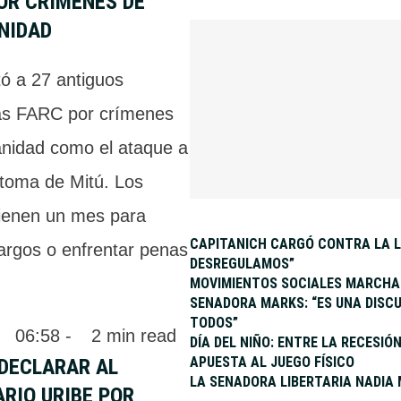
OR CRÍMENES DE
NIDAD
ó a 27 antiguos
as FARC por crímenes
nidad como el ataque a
 toma de Mitú. Los
ienen un mes para
CAPITANICH CARGÓ CONTRA LA L
cargos o enfrentar penas
DESREGULAMOS”
MOVIMIENTOS SOCIALES MARCHAN
SENADORA MARKS: “ES UNA DISCU
TODOS”
 
06:58
 - 
2
 min read
DÍA DEL NIÑO: ENTRE LA RECESI
APUESTA AL JUEGO FÍSICO
 DECLARAR AL
LA SENADORA LIBERTARIA NADIA 
RIO URIBE POR