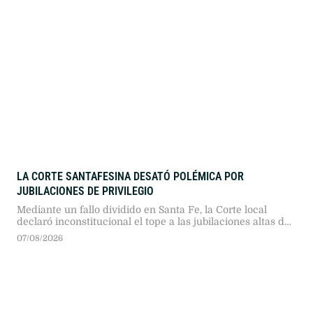
LA CORTE SANTAFESINA DESATÓ POLÉMICA POR
JUBILACIONES DE PRIVILEGIO
Mediante un fallo dividido en Santa Fe, la Corte local
declaró inconstitucional el tope a las jubilaciones altas de
la reforma de Maximiliano Pullaro, avalando haberes de
07/08/2026
$18 millones al considerar que congelar aumentos vulnera
la movilidad constitucional.