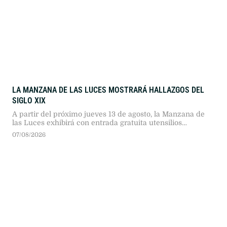
LA MANZANA DE LAS LUCES MOSTRARÁ HALLAZGOS DEL
SIGLO XIX
A partir del próximo jueves 13 de agosto, la Manzana de
las Luces exhibirá con entrada gratuita utensilios
domésticos y loza del siglo XIX hallados en el predio, para
07/08/2026
revelar cómo vivían los porteños en esa época.