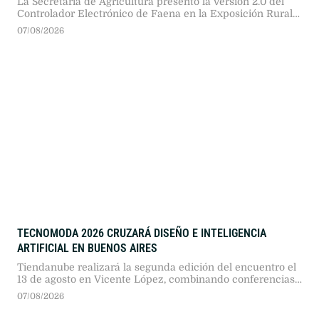
La Secretaría de Agricultura presentó la versión 2.0 del
Controlador Electrónico de Faena en la Exposición Rural
2026. Tras una prueba piloto en doce plantas, proyectan
07/08/2026
extender las cajas negras a 480 establecimientos
frigoríficos del país.
TECNOMODA 2026 CRUZARÁ DISEÑO E INTELIGENCIA
ARTIFICIAL EN BUENOS AIRES
Tiendanube realizará la segunda edición del encuentro el
13 de agosto en Vicente López, combinando conferencias
sobre inteligencia artificial, comercio electrónico y tres
07/08/2026
desfiles de marcas locales.