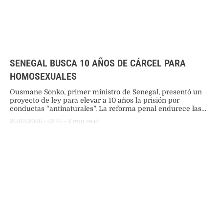
SENEGAL BUSCA 10 AÑOS DE CÁRCEL PARA
HOMOSEXUALES
Ousmane Sonko, primer ministro de Senegal, presentó un
proyecto de ley para elevar a 10 años la prisión por
conductas “antinaturales”. La reforma penal endurece las
multas y castiga la promoción de derechos de la
26/02/2026
 - 
22:46
 - 
2
 min read
comunidad LGBT en el país.