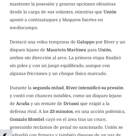
mantener la posesión y generar opciones ofensivas
desde la carga de sus volantes, mientras que
Unión
apostó a contraataques y bloqueos fuertes en
mediocampo.
Destacó una volea temprana de
Galoppo
por River y un
disparo lejano de
Mauricio Martínez
para
Unión
,
ambos sin dirección al arco. La primera etapa finalizó
sin goles y con un juego equilibrado, aunque con
algunas fricciones y un choque físico marcado.
Durante la
segunda mitad
,
River intensificó su presión
y contó con chances notables, como un disparo lejano
de
Acuña
y un remate de
Driussi
que exigió a la
defensa rival. A los
23 minutos
, en una acción polémica,
Gonzalo Montiel
cayó en el área tras un cruce,
generando reclamos de penal no sancionado. Unión se
defendió con firmeza y también dispuso de un par de