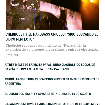
CHEBROLET Y EL HARDBASS CRIOLLO: “SIGO BUSCANDO EL
DISCO PERFECTO”
Chebrolet repasa el surgimiento de “Renault 12”, la
explosión de su propuesta y la síntesis entre la electrónica
rusa y la cultura popular argentina. Un recorrido por sus
07/08/2026
alter egos, su dinámica independiente y su búsqueda
sonora.
A TRES MESES DE LA VISITA PAPAL: DURO DIAGNÓSTICO SOCIAL DE
GARCÍA CUERVA EN LA MISA DE SAN CAYETANO
MURIÓ LEANDRO RUD, RECONOCIDO REPRESENTANTE DE MODELOS DE
ARGENTINA
EL JUICIO CONTRA PITY ÁLVAREZ SE INICIARÁ EL 10 DE AGOSTO
CASACIÓN CONFIRMÓ LA ABSOLUCIÓN DE PATRICIO REYNOSO: ESTUVO