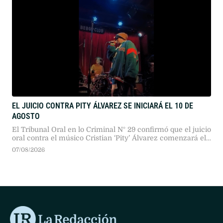
EL JUICIO CONTRA PITY ÁLVAREZ SE INICIARÁ EL 10 DE
AGOSTO
El Tribunal Oral en lo Criminal N° 29 confirmó que el juicio
oral contra el músico Cristian ‘Pity’ Álvarez comenzará el
próximo 10 de agosto. La Justicia desestimó planteos
07/08/2026
sobre su salud tras constatar sus recientes presentaciones
públicas.