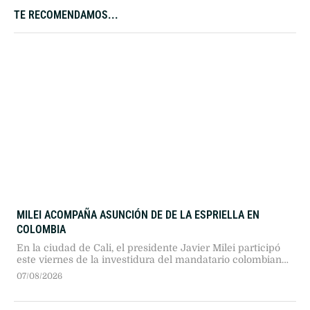
TE RECOMENDAMOS...
MILEI ACOMPAÑA ASUNCIÓN DE DE LA ESPRIELLA EN
COLOMBIA
En la ciudad de Cali, el presidente Javier Milei participó
este viernes de la investidura del mandatario colombiano
Abelardo De La Espriella, con el objetivo de consolidar un
07/08/2026
bloque regional enfocado en la libertad económica y la
seguridad.