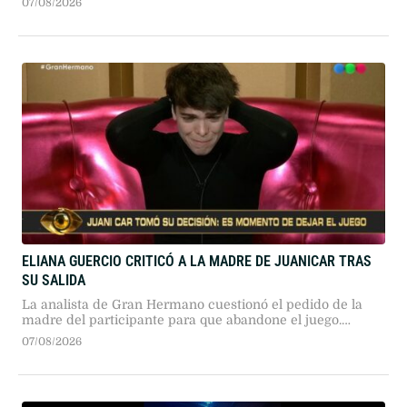
07/08/2026
psiquiátrica, quedó detenido imputado por abuso sexual y
homicidio criminis causa.
ELIANA GUERCIO CRITICÓ A LA MADRE DE JUANICAR TRAS
SU SALIDA
La analista de Gran Hermano cuestionó el pedido de la
madre del participante para que abandone el juego.
Guercio calificó la decisión como un acto de egoísmo y
07/08/2026
sugirió una maniobra para evitar la eliminación por voto
popular.