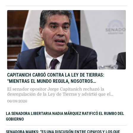
CAPITANICH CARGÓ CONTRA LA LEY DE TIERRAS:
“MIENTRAS EL MUNDO REGULA, NOSOTROS
DESREGULAMOS”
El senador opositor Jorge Capitanich rechazó la
desregulación de la Ley de Tierras y advirtió que el
paquete oficialista atenta contra la soberanía nacional,
06/08/2026
priorizando intereses geopolíticos extranjeros en agua y
energía por sobre el control regulatorio del Estado.
LA SENADORA LIBERTARIA NADIA MÁRQUEZ RATIFICÓ EL RUMBO DEL
GOBIERNO
SENADORA MARKS: “ES UNA DISCUSIÓN ENTRE CIPAYOS Y LOS QUE