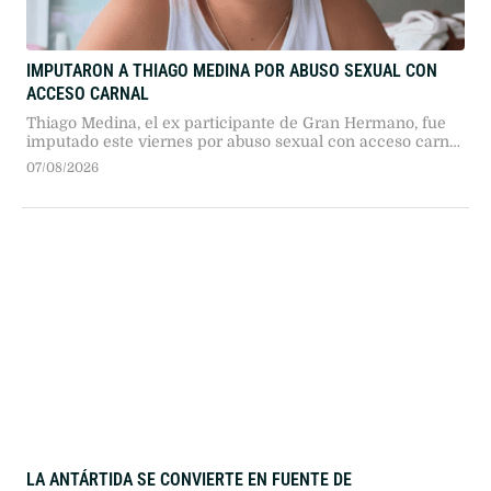
IMPUTARON A THIAGO MEDINA POR ABUSO SEXUAL CON
ACCESO CARNAL
Thiago Medina, el ex participante de Gran Hermano, fue
imputado este viernes por abuso sexual con acceso carnal
tras la denuncia de su prima Iara Agustina Ledesma. La
07/08/2026
causa tramita en el fuero juvenil de La Matanza por
hechos ocurridos hace seis años en Virrey del Pino.
LA ANTÁRTIDA SE CONVIERTE EN FUENTE DE