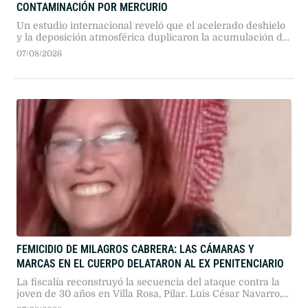
CONTAMINACIÓN POR MERCURIO
Un estudio internacional reveló que el acelerado deshielo
y la deposición atmosférica duplicaron la acumulación de
mercurio en la Península Antártica. El fenómeno
07/08/2026
transforma la criosfera polar de un reservorio histórico a
una fuente activa de contaminación.
FEMICIDIO DE MILAGROS CABRERA: LAS CÁMARAS Y
MARCAS EN EL CUERPO DELATARON AL EX PENITENCIARIO
La fiscalía reconstruyó la secuencia del ataque contra la
joven de 30 años en Villa Rosa, Pilar. Luis César Navarro,
un ex agente del Servicio Penitenciario con baja