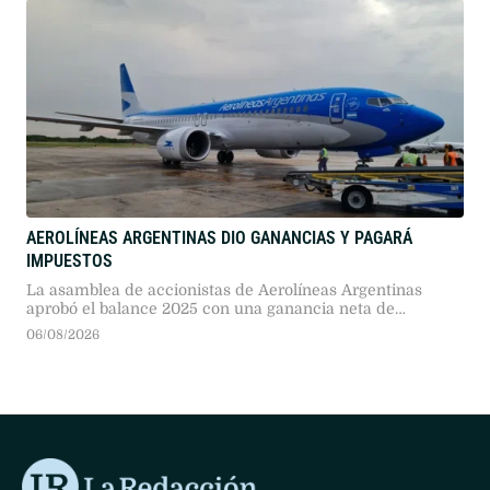
AEROLÍNEAS ARGENTINAS DIO GANANCIAS Y PAGARÁ
IMPUESTOS
La asamblea de accionistas de Aerolíneas Argentinas
aprobó el balance 2025 con una ganancia neta de
$238.000 millones. Por primera vez en su historia, la
06/08/2026
empresa aérea de bandera aportará unos $6.000 millones
al Estado en concepto de Impuesto a las Ganancias.