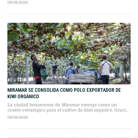
pronunciamiento, los industriales solicitaron reformas
06/08/2026
impositivas para ganar competitividad y mostraron
profunda inquietud por el vínculo con Brasil.
MIRAMAR SE CONSOLIDA COMO POLO EXPORTADOR DE
KIWI ORGÁNICO
La ciudad bonaerense de Miramar emerge como un
centro estratégico para el cultivo de kiwi orgánico. Gracias
a condiciones climáticas similares a las de Nueva Zelanda
06/08/2026
y certificaciones de calidad internacional, productores
locales exportan a Europa y Estados Unidos.