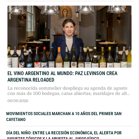
EL VINO ARGENTINO AL MUNDO: PAZ LEVINSON CREA
ARGENTINA RELOADED
La reconocida sommelier despliega su agenda de agosto
con más de 100 bodegas, catas abiertas, maridajes de alta
gama y etiquetas inéditas.
06/08/2026
MOVIMIENTOS SOCIALES MARCHAN A 10 AÑOS DEL PRIMER SAN
CAYETANO
DÍA DEL NIÑO: ENTRE LA RECESIÓN ECONÓMICA, EL ALERTA POR
JUGUETES TÓXICOS Y LA APUESTA AL JUEGO FÍSICO