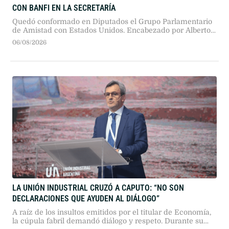
CON BANFI EN LA SECRETARÍA
Quedó conformado en Diputados el Grupo Parlamentario
de Amistad con Estados Unidos. Encabezado por Alberto
Benegas Lynch y con Karina Banfi en la secretaría, el
06/08/2026
espacio busca estrechar lazos legislativos y consolidar
políticas de Estado bilaterales.
LA UNIÓN INDUSTRIAL CRUZÓ A CAPUTO: “NO SON
DECLARACIONES QUE AYUDEN AL DIÁLOGO”
A raíz de los insultos emitidos por el titular de Economía,
la cúpula fabril demandó diálogo y respeto. Durante su